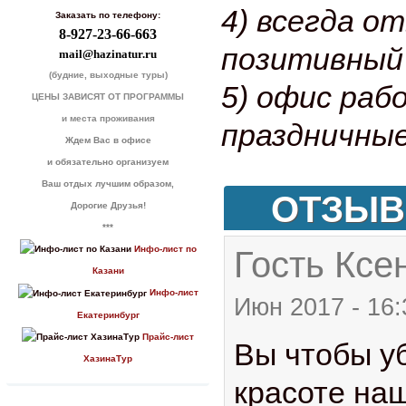
4) всегда о
Заказать по телефону:
8-927-23-66-663
позитивный
mail@hazinatur.ru
(будние, выходные туры)
5) офис раб
ЦЕНЫ ЗАВИСЯТ ОТ ПРОГРАММЫ
и места проживания
праздничные
Ждем Вас в офисе
и обязательно организуем
Ваш отдых лучшим образом,
ОТЗЫ
Дорогие Друзья!
***
Инфо-лист по
Гость Ксен
Казани
Инфо-лист
Июн 2017 - 16:
Екатеринбург
Прайс-лист
Вы чтобы у
ХазинаТур
красоте на