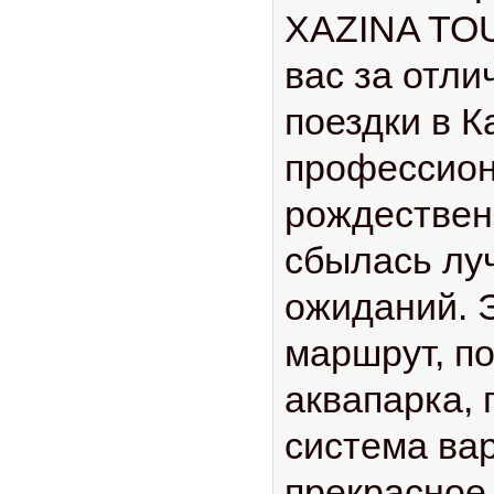
XAZINA TOU
вас за отл
поездки в К
профессион
рождествен
сбылась лу
ожиданий. 
маршрут, п
аквапарка,
система вар
прекрасное