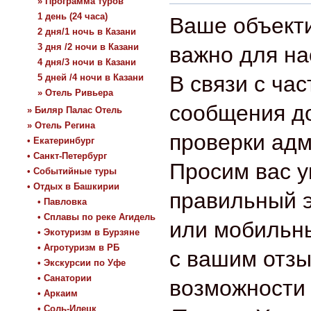
» Программа туров
1 день (24 часа)
Ваше объект
2 дня/1 ночь в Казани
3 дня /2 ночи в Казани
важно для на
4 дня/3 ночи в Казани
В связи с ча
5 дней /4 ночи в Казани
» Отель Ривьера
сообщения д
» Биляр Палас Отель
» Отель Регина
проверки ад
• Екатеринбург
• Санкт-Петербург
Просим вас у
• Событийные туры
• Отдых в Башкирии
правильный 
• Павловка
• Сплавы по реке Агидель
или мобильн
• Экотуризм в Бурзяне
• Агротуризм в РБ
с вашим отз
• Экскурсии по Уфе
• Санатории
возможности 
• Аркаим
• Соль-Илецк