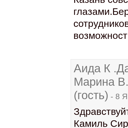
глазами.Бер
сотрудников
возможност
Аида К .Д
Марина В.
(гость)
-
8 Я
Здравствуй
Камиль Сир