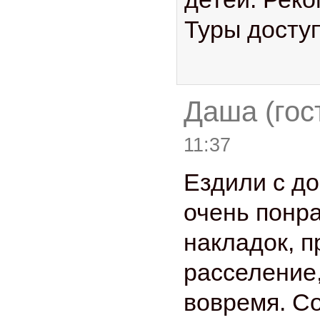
Туры досту
Даша (гос
11:37
Ездили с до
очень понр
накладок, п
расселение,
вовремя. С