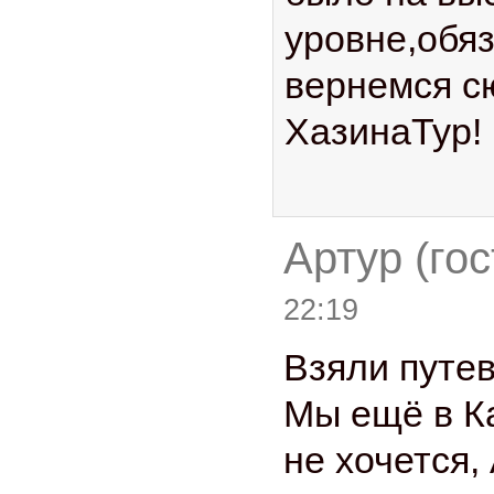
уровне,обя
вернемся с
ХазинаТур!
Артур (гос
22:19
Взяли путев
Мы ещё в Ка
не хочется,