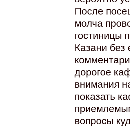
После посе
молча пров
гостиницы 
Казани без 
комментари
дорогое ка
внимания н
показать ка
приемлемым
вопросы ку