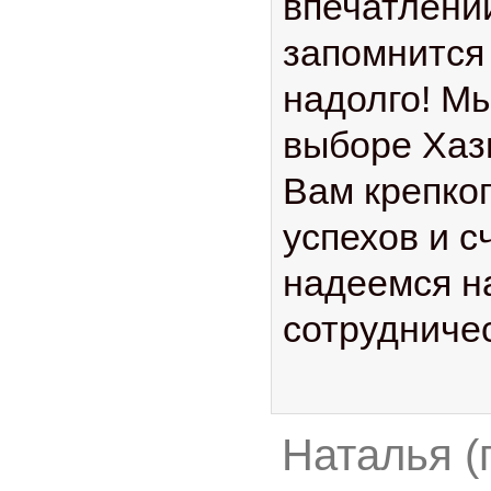
впечатлений
запомнится
надолго! М
выборе Хаз
Вам крепког
успехов и с
надеемся н
сотрудничес
Наталья (