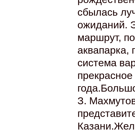
сбылась лу
ожиданий. 
маршрут, п
аквапарка,
система вар
прекрасное
года.Больш
З. Махмутов
представит
Казани.Жел