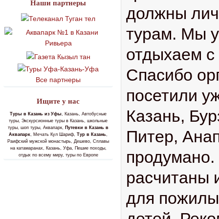
Наши партнеры
должны лич
турам. Мы у
отдыхаем с 
Спасибо ор
Все партнеры
посетили уж
Ищите у нас
Казань, Бур
Туры в Казань из Уфы
, Казань, Автобусные
туры, Экскурсионные туры в Казань, школьные
туры, шоп туры, Аквапарк,
Путевки в Казань в
Питер, Анап
Аквапарк
, Мечать Кул Шариф,
Тур в Казань
,
Раифский мужской монастырь, Дешево, Сплавы
на катамаранах, Казань, Уфа, Пешие походы,
продумано.
отдых по всему миру, туры по Европе
расчитаны и
для пожилы
детей. Рек