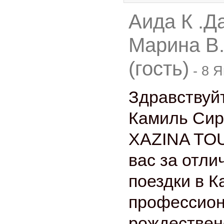
Аида К .Д
Марина В.
(гость)
-
8 Я
Здравствуй
Камиль Сир
XAZINA TOU
вас за отл
поездки в К
профессион
рождествен