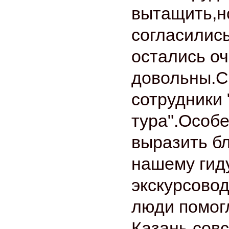
вытащить,н
согласились
остались о
довольны.С
сотрудники 
тура".Особе
выразить б
нашему гид
экскурсовод
люди помог
Казань сов