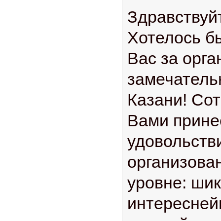
Здравствуй
Хотелось б
Вас за орг
замечатель
Казани! Со
Вами прине
удовольств
организова
уровне: ши
интересней