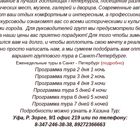
ивание в лучших гостиницах Петербурга, посещение разл
ческих мест, музеев, галерей и дворцов. Современные а
ют ваш отдых комфортным и интересным, а профессион
скурсоводы ознакомят вас со всеми историческими и кул
и города. Для руководителей групп мы предусмотрели 
 а наши цены вас приятно порадуют! Для того чтобы зим
ился вам на долго, и чтобы воплотить свою мечту в реал
но просто написать нам, а мы сумеем подобрать вам оп
вариант группового тура в Санкт-Петербурге.
Еженедельные туры в Санкт - Петербург (
подробно
)
Программа тура 2 дня 1 ночь
Программа тура 3 дня 2 ночь
Программа тура 4 дня 3 ночи
Программа тура 5 дней 4 ночи
Программа тура 6 дней 5 ночей
Программа тура 7 дней 6 ночей
Подробности можно узнать в Хазина Тур:
Уфа, Р. Зорге, 9/1 офис 219 или по телефону:
8-347-246-38-38, 89272366663