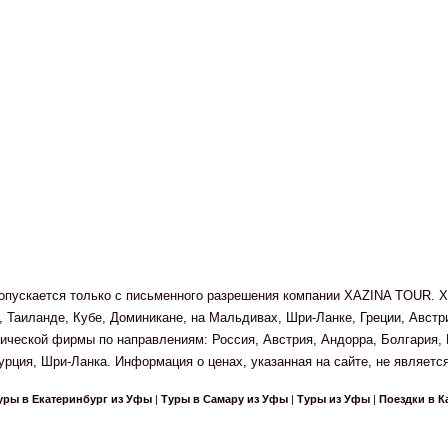
 допускается только с письменного разрешения компании XAZINA TOUR. X
 Таиланде, Кубе, Доминикане, на Мальдивах, Шри-Ланке, Греции, Авст
ческой фирмы по направлениям: Россия, Австрия, Андорра, Болгария, Г
урция, Шри-Ланка. Информация о ценах, указанная на сайте, не является
уры в Екатеринбург из Уфы
|
Туры в Самару из Уфы
|
Туры из Уфы
|
Поездки в К