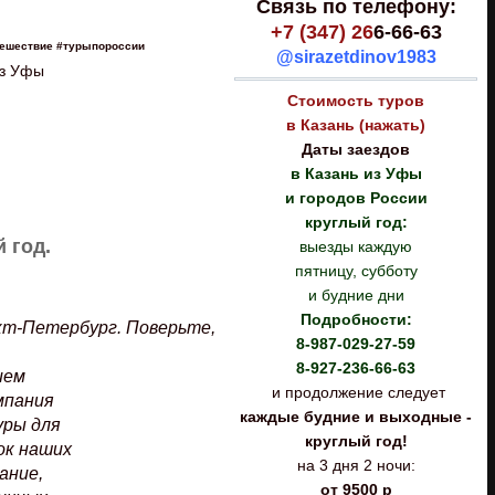
Связь по телефону:
+7 (347) 26
6-66-63
тешествие #турыпороссии
@sirazetdinov1983
из Уфы
Стоимость туров
в Казань (нажать)
Даты заездов
в Казань из Уфы
и городов России
круглый год:
 год.
выезды каждую
пятницу, субботу
и будние дни
Подробности:
кт-Петербург. Поверьте,
8-987-029-27-59
8-927-236-66-63
ием
и продолжение следует
мпания
каждые будние и выходные -
уры для
круглый год!
ок наших
на 3 дня 2 ночи:
ание,
от 9500 р