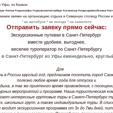
бург #питер #турыизуфы #турывсанктпетербург #хазинатур #отдыхдлявсейсемьи #пу
маем заявки на организацию отдыха в Северную столицу России 
* на автобусе * на поезде * на самолете
Отправить заявку прямо сейчас:
Экскурсионные путевки в Санкт-Петербург
вместе удобнее, выгоднее,
веселее туроператор по Санкт-Петербургу
 в Санкт-Петербург из Уфы еженедельно, круглый
Для
ь в России круглый год, предлагаем посетить город Сан
полезно любое время года для отпуска и
дыха, а так же приятного время провождения, с посещен
урных мероприятий и программ. Наша туристическая ко
гает интересные групповые туры в Санкт-Петербург т
х, школьных групп, а также индивидуальные туры. В спис
г входит экскурсионная программа от 3х до 7ми дней, пит