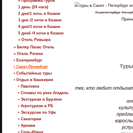
» Программа туров
1 день (24 часа)
#санктпетербург #петер
2 дня/1 ночь в Казани
Прини
3 дня /2 ночи в Казани
4 дня/3 ночи в Казани
5 дней /4 ночи в Казани
» Отель Ривьера
» Биляр Палас Отель
» Отель Регина
• Екатеринбург
Туры
• Санкт-Петербург
• Событийные туры
• Отдых в Башкирии
• Павловка
тех, кто любит отдыхат
• Сплавы по реке Агидель
• Экотуризм в Бурзяне
от
• Агротуризм в РБ
культ
• Экскурсии по Уфе
предла
• Санатории
взрослы
• Аркаим
услу
• Соль-Илецк