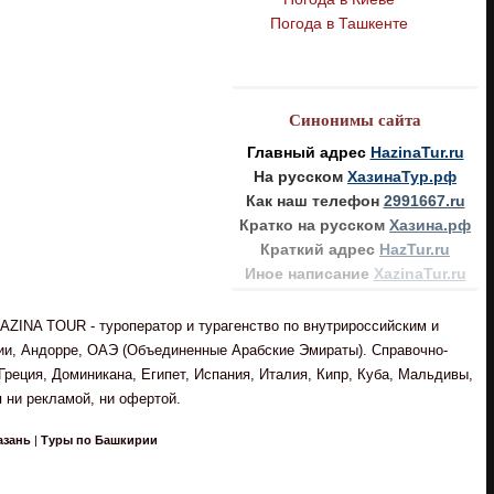
Погода в Ташкенте
Синонимы сайта
Главный адрес
HazinaTur.ru
На русском
ХазинаТур.рф
Как наш телефон
2991667.ru
Кратко на русском
Хазина.рф
Краткий адрес
HazTur.ru
Иное написание
XazinaTur.ru
AZINA TOUR - туроператор и турагенство по внутрироссийским и
рии, Андорре, ОАЭ (Объединенные Арабские Эмираты). Справочно-
реция, Доминикана, Египет, Испания, Италия, Кипр, Куба, Мальдивы,
 ни рекламой, ни офертой.
азань
|
Туры по Башкирии