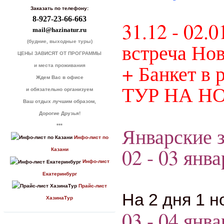
Заказать по телефону:
8-927-23-66-663
31.12 - 02.0
mail@hazinatur.ru
(будние, выходные туры)
встреча Нов
ЦЕНЫ ЗАВИСЯТ ОТ ПРОГРАММЫ
+ Банкет в 
и места проживания
Ждем Вас в офисе
ТУР НА Н
и обязательно организуем
Ваш отдых лучшим образом,
Дорогие Друзья!
***
Январские з
Инфо-лист по
02 - 03 янва
Казани
Инфо-лист
Екатеринбург
Прайс-лист
На 2 дня 1 н
ХазинаТур
03 - 04 янва