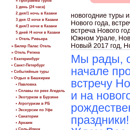
» Программа туров
1 день (24 часа)
2 дня/1 ночь в Казани
новогодние туры и
3 дня /2 ночи в Казани
Нового года, встре
4 дня/3 ночи в Казани
встреча Нового го
5 дней /4 ночи в Казани
Южном Урале, Нов
» Отель Ривьера
Новый 2017 год, Н
» Биляр Палас Отель
» Отель Регина
Мы рады, 
• Екатеринбург
• Санкт-Петербург
начале про
• Событийные туры
• Отдых в Башкирии
встречу Но
• Павловка
• Сплавы по реке Агидель
и на новог
• Экотуризм в Бурзяне
• Агротуризм в РБ
рождестве
• Экскурсии по Уфе
праздники!
• Санатории
• Аркаим
• Соль-Илецк