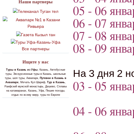
Наши партнеры
05 - 06 янва
06 - 07 янва
07 - 08 янва
08 - 09 янва
Все партнеры
Ищите у нас
На 3 дня 2 н
Туры в Казань из Уфы
, Казань, Автобусные
туры, Экскурсионные туры в Казань, школьные
туры, шоп туры, Аквапарк,
Путевки в Казань в
03 - 05 янва
Аквапарк
, Мечать Кул Шариф,
Тур в Казань
,
Раифский мужской монастырь, Дешево, Сплавы
на катамаранах, Казань, Уфа, Пешие походы,
отдых по всему миру, туры по Европе
04 - 06 янва