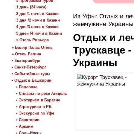
» Программа туров
1 день (24 часа)
2 дня/1 ночь в Казани
Из Уфы: Отдых и леч
3 дня /2 ночи в Казани
жемчужине Украины,
4 дня/3 ночи в Казани
5 дней /4 ночи в Казани
Отдых и ле
» Отель Ривьера
Трускавце 
» Биляр Палас Отель
» Отель Регина
Украины
• Екатеринбург
• Санкт-Петербург
• Событийные туры
• Отдых в Башкирии
• Павловка
• Сплавы по реке Агидель
• Экотуризм в Бурзяне
• Агротуризм в РБ
• Экскурсии по Уфе
• Санатории
• Аркаим
• Соль-Илецк