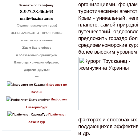
организациями, фондам
Заказать по телефону:
туристическими агентст
8-927-23-66-663
Крым - уникальный, неп
mail@hazinatur.ru
планете, самой природо
(будние, выходные туры)
путешествий, оздоровле
ЦЕНЫ ЗАВИСЯТ ОТ ПРОГРАММЫ
предложить гораздо бо
и места проживания
средиземноморские кур
Ждем Вас в офисе
более высоким уровнем
и обязательно организуем
Ваш отдых лучшим образом,
Дорогие Друзья!
***
Инфо-лист по
Казани
Инфо-лист
Екатеринбург
Прайс-лист
факторах и способах их
ХазинаТур
поддающихся эффектив
и др.