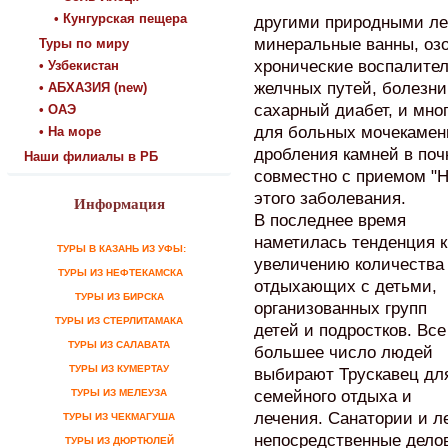
• Кунгурская пещера
другими природными ле
минеральные ванны, озо
Туры по миру
хронические воспалител
• Узбекистан
желчных путей, болезни
• АБХАЗИЯ (new)
сахарный диабет, и мно
• ОАЭ
для больных мочекамен
• На море
дробления камней в по
Наши филиалы в РБ
совместно с приемом "
этого заболевания.
Информация
В последнее время
наметилась тенденция к
ТУРЫ В КАЗАНЬ ИЗ УФЫ:
увеличению количества
ТУРЫ ИЗ НЕФТЕКАМСКА
отдыхающих с детьми,
ТУРЫ ИЗ БИРСКА
организованных групп
ТУРЫ ИЗ СТЕРЛИТАМАКА
детей и подростков. Все
ТУРЫ ИЗ САЛАВАТА
большее число людей
ТУРЫ ИЗ КУМЕРТАУ
выбирают Трускавец дл
ТУРЫ ИЗ МЕЛЕУЗА
семейного отдыха и
лечения. Санатории и 
ТУРЫ ИЗ ЧЕКМАГУША
непосредственные дело
ТУРЫ ИЗ ДЮРТЮЛЕЙ