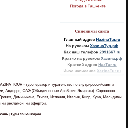
Погода в Ташкенте
Синонимы сайта
Главный адрес
HazinaTur.ru
На русском
ХазинаТур.рф
Как наш телефон
2991667.ru
Кратко на русском
Хазина.рф
Краткий адрес
HazTur.ru
Иное написание
XazinaTur.ru
AZINA TOUR - туроператор и турагенство по внутрироссийским и
рии, Андорре, ОАЭ (Объединенные Арабские Эмираты). Справочно-
реция, Доминикана, Египет, Испания, Италия, Кипр, Куба, Мальдивы,
 ни рекламой, ни офертой.
азань
|
Туры по Башкирии