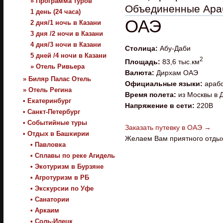
» Программа туров
Объединенные Араб
1 день (24 часа)
ОАЭ
2 дня/1 ночь в Казани
3 дня /2 ночи в Казани
4 дня/3 ночи в Казани
Столица:
Абу-Даби
5 дней /4 ночи в Казани
2
Площадь:
83,6 тыс.км
» Отель Ривьера
Валюта:
Дирхам ОАЭ
» Биляр Палас Отель
Официальные языки:
арабс
» Отель Регина
Время полета:
из Москвы в Д
• Екатеринбург
Напряжение в сети:
220В
• Санкт-Петербург
• Событийные туры
Заказать путевку в ОАЭ →
• Отдых в Башкирии
Желаем Вам приятного отдых
• Павловка
• Сплавы по реке Агидель
• Экотуризм в Бурзяне
• Агротуризм в РБ
• Экскурсии по Уфе
• Санатории
• Аркаим
• Соль-Илецк