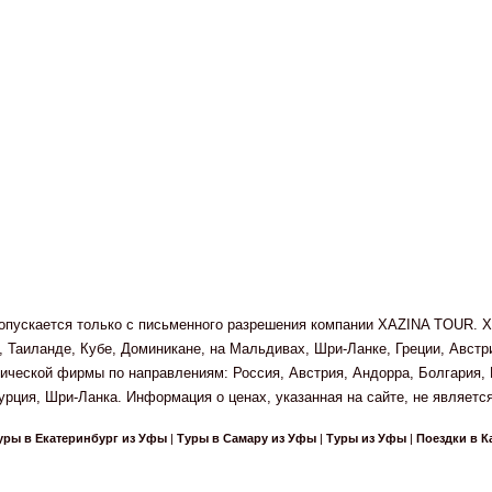
 допускается только с письменного разрешения компании XAZINA TOUR. X
 Таиланде, Кубе, Доминикане, на Мальдивах, Шри-Ланке, Греции, Авст
ческой фирмы по направлениям: Россия, Австрия, Андорра, Болгария, Г
урция, Шри-Ланка. Информация о ценах, указанная на сайте, не является
уры в Екатеринбург из Уфы
|
Туры в Самару из Уфы
|
Туры из Уфы
|
Поездки в К