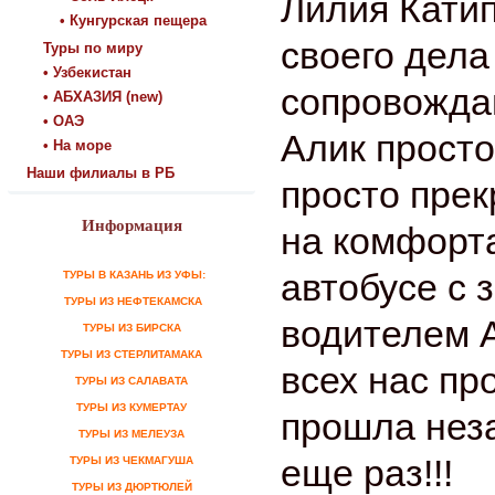
Лилия Катип
• Кунгурская пещера
своего дела
Туры по миру
• Узбекистан
сопровожда
• АБХАЗИЯ (new)
• ОАЭ
Алик просто
• На море
Наши филиалы в РБ
просто прек
Информация
на комфорт
автобусе с
ТУРЫ В КАЗАНЬ ИЗ УФЫ:
ТУРЫ ИЗ НЕФТЕКАМСКА
водителем 
ТУРЫ ИЗ БИРСКА
ТУРЫ ИЗ СТЕРЛИТАМАКА
всех нас пр
ТУРЫ ИЗ САЛАВАТА
ТУРЫ ИЗ КУМЕРТАУ
прошла неза
ТУРЫ ИЗ МЕЛЕУЗА
еще раз!!!
ТУРЫ ИЗ ЧЕКМАГУША
ТУРЫ ИЗ ДЮРТЮЛЕЙ