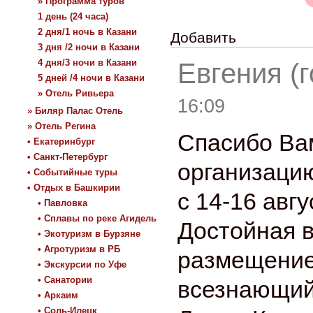
» Программа туров
1 день (24 часа)
2 дня/1 ночь в Казани
Добавить
3 дня /2 ночи в Казани
4 дня/3 ночи в Казани
Евгения (г
5 дней /4 ночи в Казани
» Отель Ривьера
16:09
» Биляр Палас Отель
» Отель Регина
Спасибо Ва
• Екатеринбург
• Санкт-Петербург
организацию
• Событийные туры
• Отдых в Башкирии
с 14-16 авгу
• Павловка
• Сплавы по реке Агидель
Достойная в
• Экотуризм в Бурзяне
• Агротуризм в РБ
размещение 
• Экскурсии по Уфе
• Санатории
всезнающий
• Аркаим
• Соль-Илецк