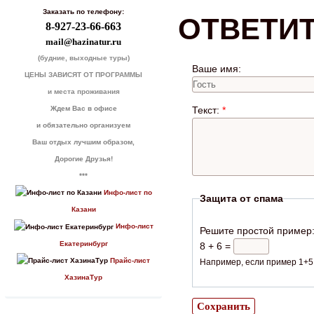
Заказать по телефону:
ОТВЕТИ
8-927-23-66-663
mail@hazinatur.ru
(будние, выходные туры)
Ваше имя:
ЦЕНЫ ЗАВИСЯТ ОТ ПРОГРАММЫ
и места проживания
Ждем Вас в офисе
Текст:
*
и обязательно организуем
Ваш отдых лучшим образом,
Дорогие Друзья!
***
Инфо-лист по
Защита от спама
Казани
Инфо-лист
Решите простой пример
Екатеринбург
8 + 6 =
Прайс-лист
Например, если пример 1+5,
ХазинаТур