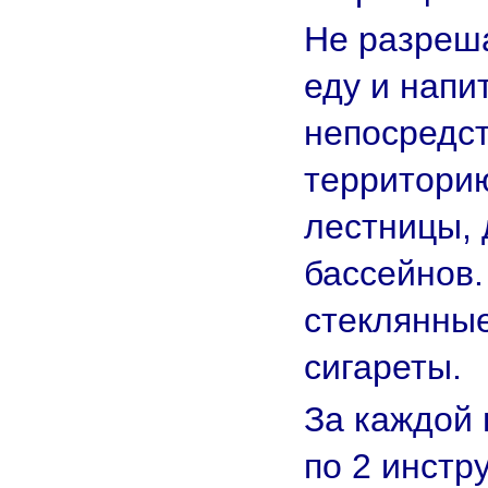
Не разреш
еду и напи
непосредс
территорию
лестницы, 
бассейнов.
стеклянны
сигареты.
За каждой 
по 2 инстр