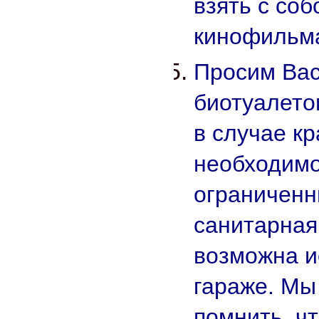
взять с соб
кинофильма
Просим Вас
биотуалето
в случае к
необходимос
ограниченн
санитарная
возможна и
гараже. Мы
помнить, ч