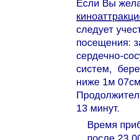
Если Вы жела
киноаттракц
следует учес
посещения: 
сердечно-сос
систем, бере
ниже 1м 07см
Продолжитель
13 минут.
Время приб
после 23.0