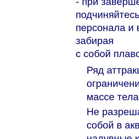
- при заверш
подчиняйтесь
персонала и 
забирая
с собой плав
Ряд аттра
ограничени
массе тела
Не разреша
собой в ак
надувные к