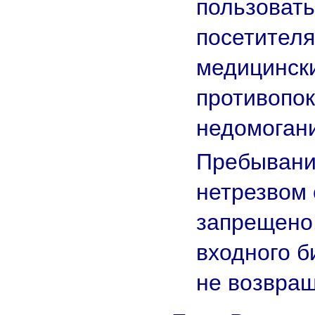
пользовать
посетител
медицинск
противопок
недомоган
Пребывание
нетрезвом 
запрещено
входного б
не возвращ