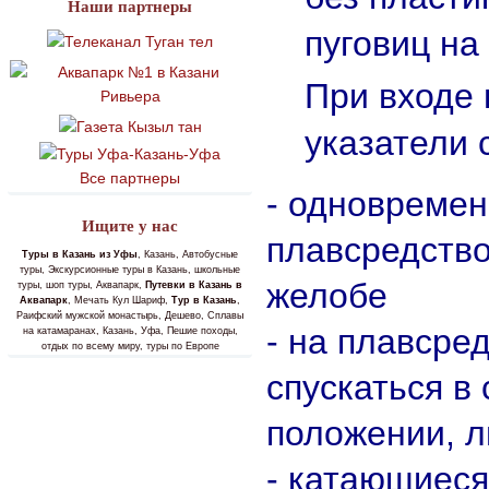
Наши партнеры
пуговиц на 
При входе
указатели 
Все партнеры
- одновремен
Ищите у нас
плавсредство
Туры в Казань из Уфы
, Казань, Автобусные
туры, Экскурсионные туры в Казань, школьные
желобе
туры, шоп туры, Аквапарк,
Путевки в Казань в
Аквапарк
, Мечать Кул Шариф,
Тур в Казань
,
Раифский мужской монастырь, Дешево, Сплавы
- на плавсре
на катамаранах, Казань, Уфа, Пешие походы,
отдых по всему миру, туры по Европе
спускаться в
положении, л
- катающиес