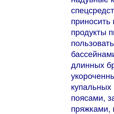
спецсредст
приносить 
продукты п
пользовать
бассейнами
длинных б
укороченны
купальных
поясами, з
пряжками,