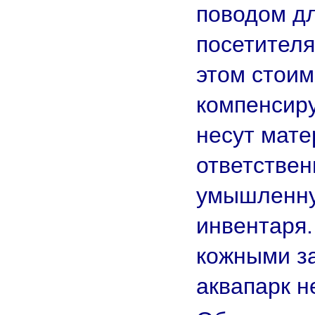
поводом д
посетителя
этом стоим
компенсиру
несут мат
ответствен
умышленну
инвентаря.
кожными з
аквапарк н