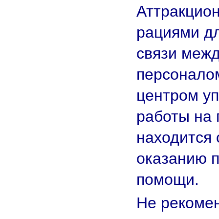
Аттракцио
рациями д
связи меж
персонало
центром уп
работы на 
находится 
оказанию 
помощи.
Не рекоме