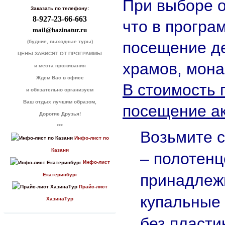
При выборе 
Заказать по телефону:
8-927-23-66-663
что в програ
mail@hazinatur.ru
посещение д
(будние, выходные туры)
ЦЕНЫ ЗАВИСЯТ ОТ ПРОГРАММЫ
храмов, мона
и места проживания
Ждем Вас в офисе
В стоимость 
и обязательно организуем
Ваш отдых лучшим образом,
посещение ак
Дорогие Друзья!
***
Возьмите 
Инфо-лист по
Казани
– полотен
Инфо-лист
принадлеж
Екатеринбург
Прайс-лист
купальные
ХазинаТур
без пласти