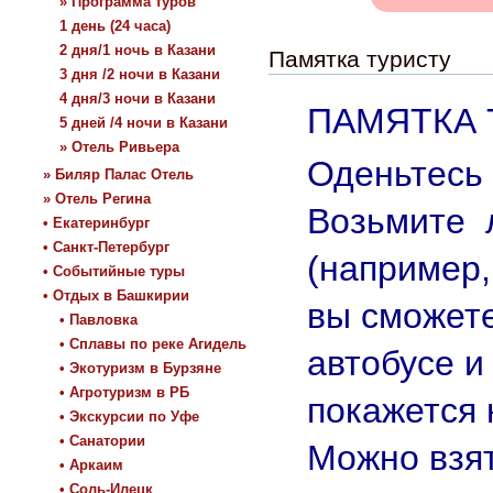
» Программа туров
1 день (24 часа)
2 дня/1 ночь в Казани
Памятка туристу
3 дня /2 ночи в Казани
4 дня/3 ночи в Казани
ПАМЯТКА 
5 дней /4 ночи в Казани
» Отель Ривьера
Оденьтесь 
» Биляр Палас Отель
» Отель Регина
Возьмите 
• Екатеринбург
• Санкт-Петербург
(например,
• Событийные туры
• Отдых в Башкирии
вы сможете
• Павловка
• Сплавы по реке Агидель
автобусе и
• Экотуризм в Бурзяне
• Агротуризм в РБ
покажется 
• Экскурсии по Уфе
• Санатории
Можно взя
• Аркаим
• Соль-Илецк