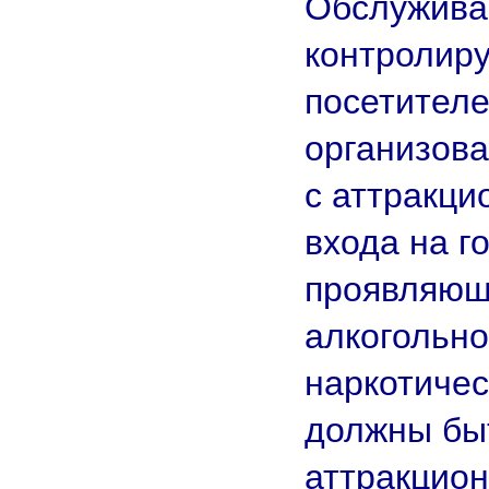
Обслужива
контролиру
посетителе
организова
с аттракци
входа на г
проявляющ
алкогольно
наркотичес
должны бы
аттракцион