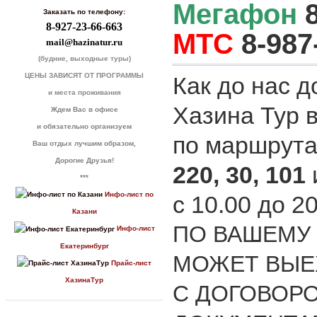
Мегафон
8
Заказать по телефону:
8-927-23-66-663
МТС
8-987
mail@hazinatur.ru
(будние, выходные туры)
ЦЕНЫ ЗАВИСЯТ ОТ ПРОГРАММЫ
Как до нас д
и места проживания
Хазина Тур 
Ждем Вас в офисе
и обязательно организуем
по маршрут
Ваш отдых лучшим образом,
Дорогие Друзья!
220, 30, 101
***
Инфо-лист по
с 10.00 до 2
Казани
ПО ВАШЕМУ
Инфо-лист
Екатеринбург
МОЖЕТ ВЫЕ
Прайс-лист
ХазинаТур
С ДОГОВОРО