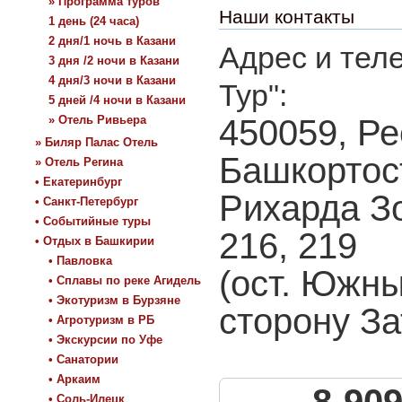
» Программа туров
Наши контакты
1 день (24 часа)
2 дня/1 ночь в Казани
Адрес и тел
3 дня /2 ночи в Казани
4 дня/3 ночи в Казани
Тур":
5 дней /4 ночи в Казани
» Отель Ривьера
450059, Р
» Биляр Палас Отель
Башкортост
» Отель Регина
• Екатеринбург
Рихарда Зо
• Санкт-Петербург
• Событийные туры
216, 219
• Отдых в Башкирии
• Павловка
(ост. Южны
• Сплавы по реке Агидель
• Экотуризм в Бурзяне
сторону За
• Агротуризм в РБ
• Экскурсии по Уфе
• Санатории
• Аркаим
• Соль-Илецк