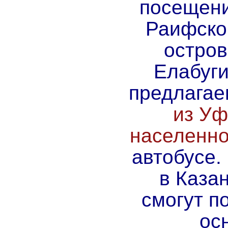
посещени
Раифско
остров
Елабуги
предлага
из Уф
населенно
автобусе.
в Каза
смогут п
ос