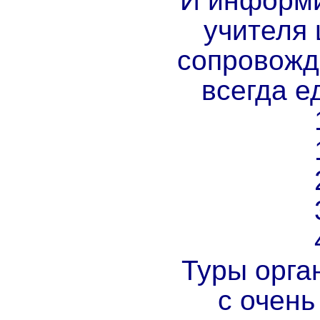
И информи
учителя 
сопровожд
всегда е
Туры орга
с очен