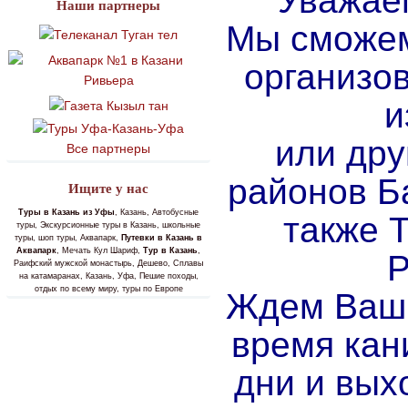
Уважае
Наши партнеры
Мы сможем
организов
и
или дру
Все партнеры
районов Б
Ищите у нас
Туры в Казань из Уфы
, Казань, Автобусные
также Т
туры, Экскурсионные туры в Казань, школьные
туры, шоп туры, Аквапарк,
Путевки в Казань в
Аквапарк
, Мечать Кул Шариф,
Тур в Казань
,
Р
Раифский мужской монастырь, Дешево, Сплавы
на катамаранах, Казань, Уфа, Пешие походы,
отдых по всему миру, туры по Европе
Ждем Ваши
время кани
дни и вых