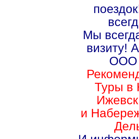
поездок
всегд
Мы всегд
визиту! 
ООО 
Рекоменд
Туры в 
Ижевск
и Набере
Дел