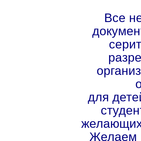
Все н
докумен
сери
разр
организ
для дете
студен
желающих 
Желаем 