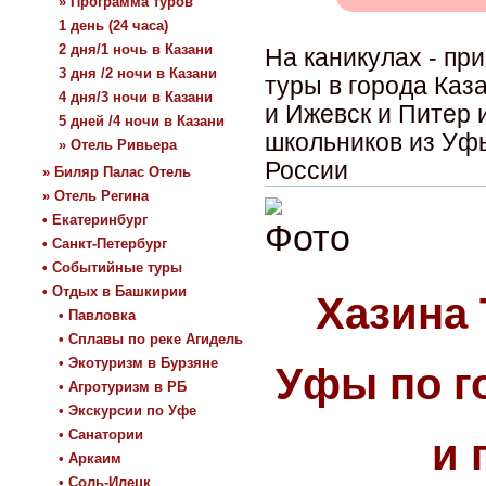
» Программа туров
1 день (24 часа)
2 дня/1 ночь в Казани
На каникулах - п
3 дня /2 ночи в Казани
туры в города Каз
4 дня/3 ночи в Казани
и Ижевск и Питер 
5 дней /4 ночи в Казани
школьников из Уфы
» Отель Ривьера
России
» Биляр Палас Отель
» Отель Регина
• Екатеринбург
• Санкт-Петербург
• Событийные туры
• Отдых в Башкирии
Хазина 
• Павловка
• Сплавы по реке Агидель
• Экотуризм в Бурзяне
Уфы по г
• Агротуризм в РБ
• Экскурсии по Уфе
• Санатории
и 
• Аркаим
• Соль-Илецк