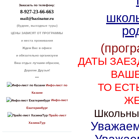
Заказать по телефону:
8-927-23-66-663
школь
mail@hazinatur.ru
(будние, выходные туры)
ро
ЦЕНЫ ЗАВИСЯТ ОТ ПРОГРАММЫ
и места проживания
(прогр
Ждем Вас в офисе
и обязательно организуем
ДАТЫ ЗАЕЗ
Ваш отдых лучшим образом,
ВАШЕ
Дорогие Друзья!
***
ТО ЕСТ
Инфо-лист по
Казани
ЖЕ
Инфо-лист
Екатеринбург
Школьны
Прайс-лист
Уважаем
ХазинаТур