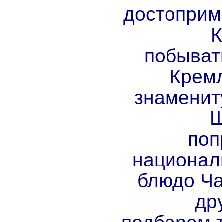
достоприм
К
побыват
Кремл
знаменит
Ш
поп
национал
блюдо Ча
др