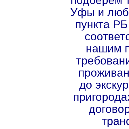
подберем т
Уфы и люб
пункта РБ
соответ
нашим 
требовани
проживан
до экскур
пригорода
догово
тран