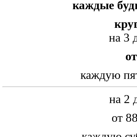
каждые буд
кру
на 3 
от
каждую пя
на 2 
от 8
каждую су