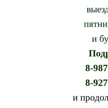
выез
пятни
и б
Под
8-987
8-927
и продо