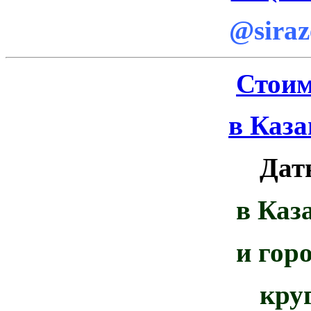
@siraz
Стоим
в Каза
Дат
в Каз
и гор
кру