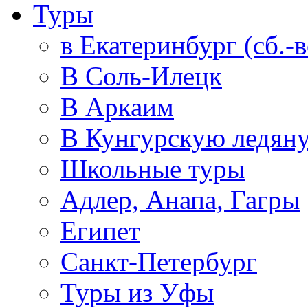
Туры
в Екатеринбург (сб.-в
В Соль-Илецк
В Аркаим
В Кунгурскую ледян
Школьные туры
Адлер, Анапа, Гагры
Египет
Санкт-Петербург
Туры из Уфы