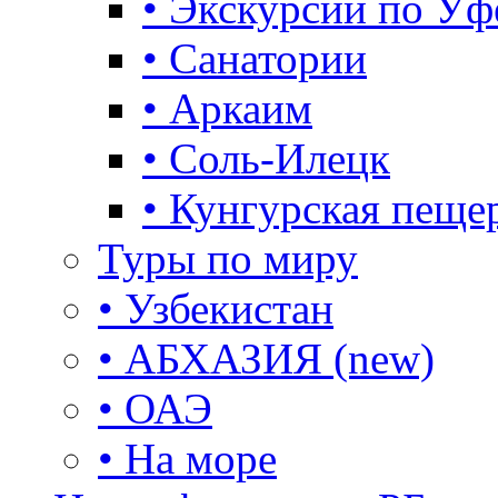
• Экскурсии по Уф
• Санатории
• Аркаим
• Соль-Илецк
• Кунгурская пеще
Туры по миру
• Узбекистан
• АБХАЗИЯ (new)
• ОАЭ
• На море