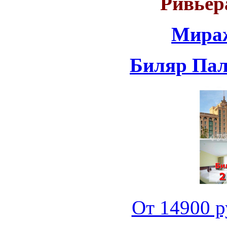
Ривьер
Мираж
Биляр Пала
От 14900 ру