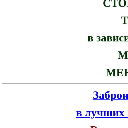
СТО
в завис
М
МЕ
Забро
в лучших