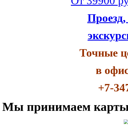
От 39900 ру
Проезд,
экскурс
Точные ц
в офи
+7-34
Мы принимаем карт