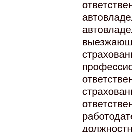
ответстве
автовладе
автовладе
выезжающи
страхован
професси
ответстве
страхован
ответстве
работодат
должностн