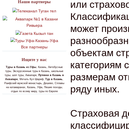
или страхово
Наши партнеры
Классификац
может произ
разнообразн
Все партнеры
объектам ст
Ищите у нас
категориям с
Туры в Казань из Уфы
, Казань, Автобусные
туры, Экскурсионные туры в Казань, школьные
размерам от
туры, шоп туры, Аквапарк,
Путевки в Казань в
Аквапарк
, Мечать Кул Шариф,
Тур в Казань
,
Раифский мужской монастырь, Дешево, Сплавы
ряду иных.
на катамаранах, Казань, Уфа, Пешие походы,
отдых по всему миру, туры по Европе
Страховая д
классифицир