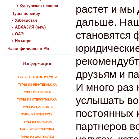
растет и мы
• Кунгурская пещера
Туры по миру
дальше. На
• Узбекистан
• АБХАЗИЯ (new)
становятся 
• ОАЭ
• На море
юридические
Наши филиалы в РБ
рекомендубт
Информация
друзьям и п
ТУРЫ В КАЗАНЬ ИЗ УФЫ:
И много раз
ТУРЫ ИЗ НЕФТЕКАМСКА
ТУРЫ ИЗ БИРСКА
услышать во
ТУРЫ ИЗ СТЕРЛИТАМАКА
ТУРЫ ИЗ САЛАВАТА
постоянных 
ТУРЫ ИЗ КУМЕРТАУ
ТУРЫ ИЗ МЕЛЕУЗА
партнеров в
ТУРЫ ИЗ ЧЕКМАГУША
ТУРЫ ИЗ ДЮРТЮЛЕЙ