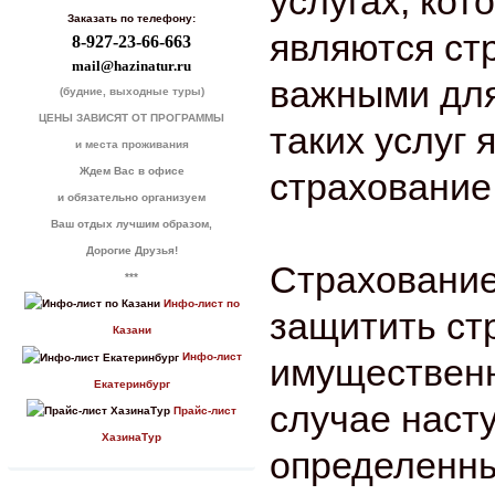
услугах, кот
Заказать по телефону:
являются ст
8-927-23-66-663
mail@hazinatur.ru
важными для
(будние, выходные туры)
ЦЕНЫ ЗАВИСЯТ ОТ ПРОГРАММЫ
таких услуг 
и места проживания
Ждем Вас в офисе
страхование
и обязательно организуем
Ваш отдых лучшим образом,
Дорогие Друзья!
Страхование
***
Инфо-лист по
защитить ст
Казани
Инфо-лист
имущественн
Екатеринбург
случае наст
Прайс-лист
ХазинаТур
определенны