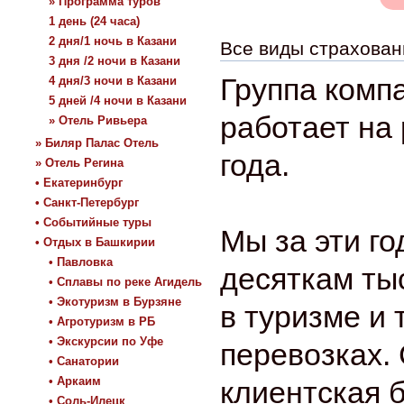
» Программа туров
1 день (24 часа)
2 дня/1 ночь в Казани
Все виды страхован
3 дня /2 ночи в Казани
Группа комп
4 дня/3 ночи в Казани
5 дней /4 ночи в Казани
работает на 
» Отель Ривьера
» Биляр Палас Отель
года.
» Отель Регина
• Екатеринбург
• Санкт-Петербург
• Событийные туры
Мы за эти г
• Отдых в Башкирии
• Павловка
десяткам ты
• Сплавы по реке Агидель
• Экотуризм в Бурзяне
в туризме и
• Агротуризм в РБ
• Экскурсии по Уфе
перевозках.
• Санатории
• Аркаим
клиентская 
• Соль-Илецк