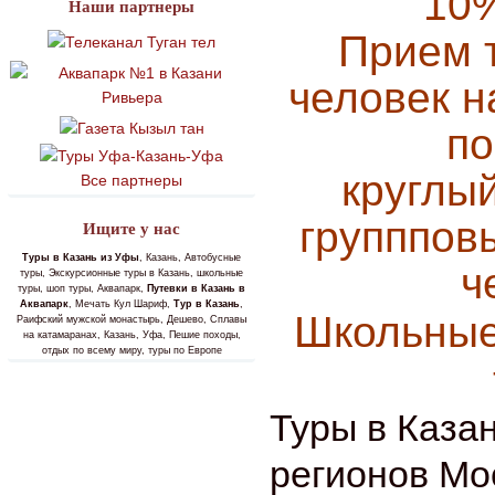
10
Наши партнеры
Прием т
человек н
по
круглый
Все партнеры
группповы
Ищите у нас
Туры в Казань из Уфы
, Казань, Автобусные
ч
туры, Экскурсионные туры в Казань, школьные
туры, шоп туры, Аквапарк,
Путевки в Казань в
Аквапарк
, Мечать Кул Шариф,
Тур в Казань
,
Школьные
Раифский мужской монастырь, Дешево, Сплавы
на катамаранах, Казань, Уфа, Пешие походы,
отдых по всему миру, туры по Европе
Туры в Каза
регионов Мо