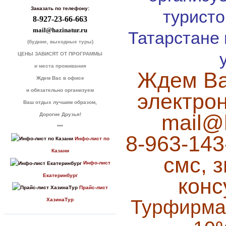
Заказать по телефону:
туристо
8-927-23-66-663
mail@hazinatur.ru
Татарстане
(будние, выходные туры)
ЦЕНЫ ЗАВИСЯТ ОТ ПРОГРАММЫ
и места проживания
Ждем Ва
Ждем Вас в офисе
и обязательно организуем
электро
Ваш отдых лучшим образом,
mail@h
Дорогие Друзья!
***
8-963-143
Инфо-лист по
Казани
смс, з
Инфо-лист
Екатеринбург
конс
Прайс-лист
Турфирмам
ХазинаТур