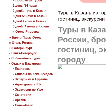
» Программа туров
1 день (24 часа)
2 дня/1 ночь в Казани
Туры в Казань из г
3 дня /2 ночи в Казани
гостиниц, экскурсии
4 дня/3 ночи в Казани
5 дней /4 ночи в Казани
Туры в Каза
» Отель Ривьера
России, бр
» Биляр Палас Отель
» Отель Регина
гостиниц, э
• Екатеринбург
• Санкт-Петербург
городу
• Событийные туры
• Отдых в Башкирии
• Павловка
• Сплавы по реке Агидель
• Экотуризм в Бурзяне
• Агротуризм в РБ
• Экскурсии по Уфе
• Санатории
• Аркаим
• Соль-Илецк