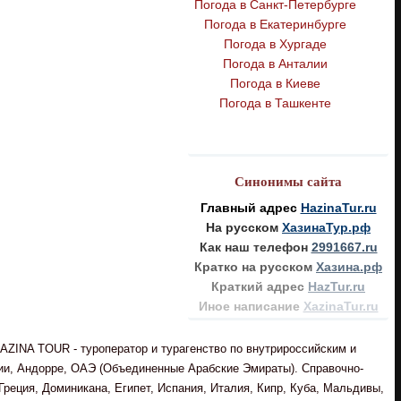
Погода в Санкт-Петербурге
Погода в Екатеринбурге
Погода в Хургаде
Погода в Анталии
Погода в Киеве
Погода в Ташкенте
Синонимы сайта
Главный адрес
HazinaTur.ru
На русском
ХазинаТур.рф
Как наш телефон
2991667.ru
Кратко на русском
Хазина.рф
Краткий адрес
HazTur.ru
Иное написание
XazinaTur.ru
AZINA TOUR - туроператор и турагенство по внутрироссийским и
рии, Андорре, ОАЭ (Объединенные Арабские Эмираты). Справочно-
реция, Доминикана, Египет, Испания, Италия, Кипр, Куба, Мальдивы,