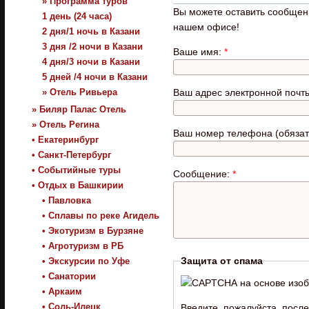
» Программа туров
Вы можете оставить сообщен
1 день (24 часа)
нашем офисе!
2 дня/1 ночь в Казани
3 дня /2 ночи в Казани
Ваше имя:
*
4 дня/3 ночи в Казани
5 дней /4 ночи в Казани
» Отель Ривьера
Ваш адрес электронной почт
» Биляр Палас Отель
» Отель Регина
Ваш номер телефона (обязат
• Екатеринбург
• Санкт-Петербург
• Событийные туры
Сообщение:
*
• Отдых в Башкирии
• Павловка
• Сплавы по реке Агидель
• Экотуризм в Бурзяне
• Агротуризм в РБ
Защита от спама
• Экскурсии по Уфе
• Санатории
• Аркаим
• Соль-Илецк
Введите, пожалуйста, после