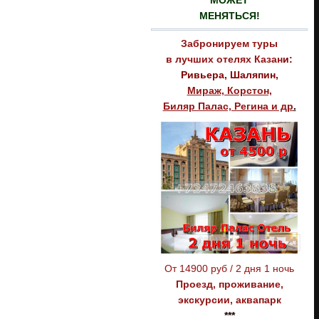
МОЖЕТ
МЕНЯТЬСЯ!
Забронируем туры
в лучших отелях
Казан
и:
Ривьера, Шаляпин,
Мираж, Корстон,
Биляр Палас, Регина и др
.
От 14900 руб / 2 дня 1 ночь
Проезд, проживание,
экскурсии, аквапарк
***