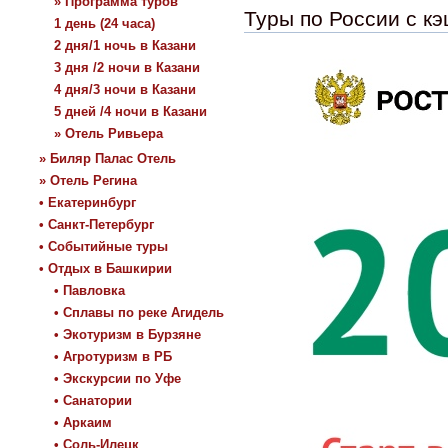
» Программа туров
Туры по России с к
1 день (24 часа)
2 дня/1 ночь в Казани
3 дня /2 ночи в Казани
4 дня/3 ночи в Казани
5 дней /4 ночи в Казани
» Отель Ривьера
» Биляр Палас Отель
» Отель Регина
• Екатеринбург
• Санкт-Петербург
• Событийные туры
• Отдых в Башкирии
• Павловка
• Сплавы по реке Агидель
• Экотуризм в Бурзяне
• Агротуризм в РБ
• Экскурсии по Уфе
• Санатории
• Аркаим
• Соль-Илецк