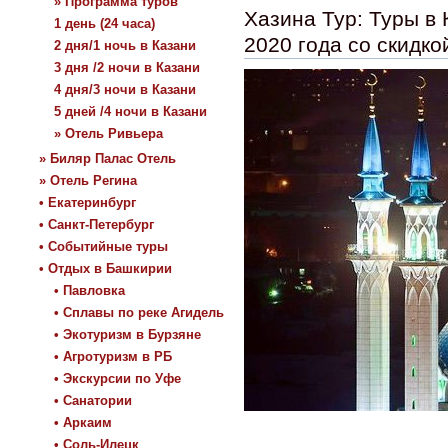
» Программа туров
Хазина Тур: Туры в
1 день (24 часа)
2020 года со скидко
2 дня/1 ночь в Казани
3 дня /2 ночи в Казани
4 дня/3 ночи в Казани
5 дней /4 ночи в Казани
» Отель Ривьера
» Биляр Палас Отель
» Отель Регина
• Екатеринбург
• Санкт-Петербург
• Событийные туры
• Отдых в Башкирии
• Павловка
• Сплавы по реке Агидель
• Экотуризм в Бурзяне
• Агротуризм в РБ
• Экскурсии по Уфе
• Санатории
• Аркаим
• Соль-Илецк