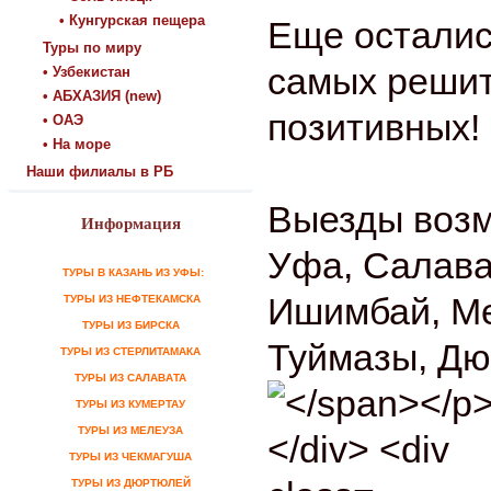
• Кунгурская пещера
Еще осталис
Туры по миру
самых реши
• Узбекистан
• АБХАЗИЯ (new)
позитивных!
• ОАЭ
• На море
Наши филиалы в РБ
Выезды возм
Информация
Уфа, Салава
ТУРЫ В КАЗАНЬ ИЗ УФЫ:
Ишимбай, Ме
ТУРЫ ИЗ НЕФТЕКАМСКА
ТУРЫ ИЗ БИРСКА
Туймазы, Д
ТУРЫ ИЗ СТЕРЛИТАМАКА
ТУРЫ ИЗ САЛАВАТА
ТУРЫ ИЗ КУМЕРТАУ
ТУРЫ ИЗ МЕЛЕУЗА
ТУРЫ ИЗ ЧЕКМАГУША
ТУРЫ ИЗ ДЮРТЮЛЕЙ