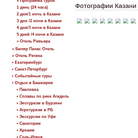
» Программа туров
Фотографии Казани
1 день (24 часа)
2 дня/1 ночь в Казани
3 дня /2 ночи в Казани
4 дня/3 ночи в Казани
5 дней /4 ночи в Казани
» Отель Ривьера
» Биляр Палас Отель
» Отель Регина
• Екатеринбург
• Санкт-Петербург
• Событийные туры
• Отдых в Башкирии
• Павловка
• Сплавы по реке Агидель
• Экотуризм в Бурзяне
• Агротуризм в РБ
• Экскурсии по Уфе
• Санатории
• Аркаим
• Соль-Илецк