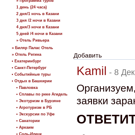
» Программа туров
1 день (24 часа)
2 дня/1 ночь в Казани
3 дня /2 ночи в Казани
4 дня/3 ночи в Казани
5 дней /4 ночи в Казани
» Отель Ривьера
» Биляр Палас Отель
Добавить
» Отель Регина
• Екатеринбург
Kamil
• Санкт-Петербург
-
8 Дек
• Событийные туры
• Отдых в Башкирии
Организуем
• Павловка
• Сплавы по реке Агидель
заявки зара
• Экотуризм в Бурзяне
• Агротуризм в РБ
• Экскурсии по Уфе
ОТВЕТИ
• Санатории
• Аркаим
• Соль-Илецк