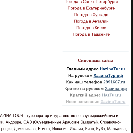
Погода в Санкт-Петербурге
Погода в Екатеринбурге
Погода в Хургаде
Погода в Анталии
Погода в Киеве
Погода в Ташкенте
Синонимы сайта
Главный адрес
HazinaTur.ru
На русском
ХазинаТур.рф
Как наш телефон
2991667.ru
Кратко на русском
Хазина.рф
Краткий адрес
HazTur.ru
Иное написание
XazinaTur.ru
AZINA TOUR - туроператор и турагенство по внутрироссийским и
рии, Андорре, ОАЭ (Объединенные Арабские Эмираты). Справочно-
реция, Доминикана, Египет, Испания, Италия, Кипр, Куба, Мальдивы,