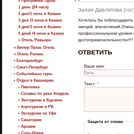
» Программа туров
1 день (24 часа)
Зилия Давлетова (гос
2 дня/1 ночь в Казани
Хотелось бы поблагодарить 
3 дня /2 ночи в Казани
эмоций, впечатлений.Очень
4 дня/3 ночи в Казани
профессиональном уровне 
5 дней /4 ночи в Казани
достопримечательностях!!!!
» Отель Ривьера
» Биляр Палас Отель
ОТВЕТИТЬ
» Отель Регина
• Екатеринбург
Ваше имя:
• Санкт-Петербург
• Событийные туры
• Отдых в Башкирии
Текст:
*
• Павловка
• Сплавы по реке Агидель
• Экотуризм в Бурзяне
• Агротуризм в РБ
• Экскурсии по Уфе
• Санатории
Защита от спама
• Аркаим
• Соль-Илецк