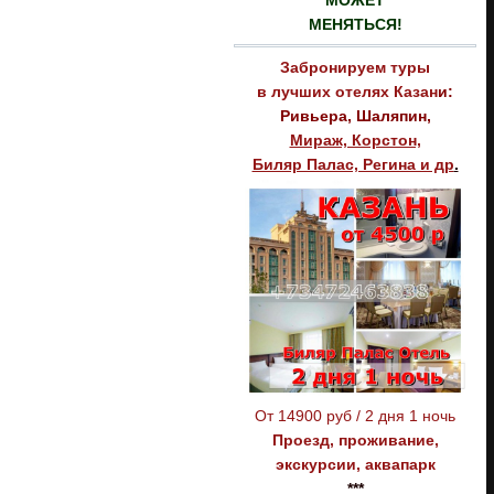
МОЖЕТ
МЕНЯТЬСЯ!
Забронируем туры
в лучших отелях
Казан
и:
Ривьера, Шаляпин,
Мираж, Корстон,
Биляр Палас, Регина и др
.
От 14900 руб / 2 дня 1 ночь
Проезд, проживание,
экскурсии, аквапарк
***