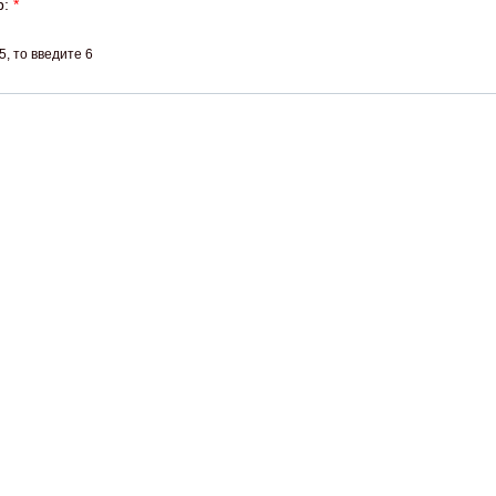
р:
*
, то введите 6