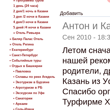
» Программа туров
1 день (24 часа)
2 дня/1 ночь в Казани
Добавить
3 дня /2 ночи в Казани
4 дня/3 ночи в Казани
Антон и Ка
5 дней /4 ночи в Казани
» Отель Ривьера
Сен 2010 - 18:
» Биляр Палас Отель
» Отель Регина
Летом снача
• Екатеринбург
• Санкт-Петербург
нашей реко
• Событийные туры
• Отдых в Башкирии
родители, д
• Павловка
• Сплавы по реке Агидель
Казань из 
• Экотуризм в Бурзяне
• Агротуризм в РБ
Спасибо орг
• Экскурсии по Уфе
• Санатории
Турфирме Ха
• Аркаим
• Соль-Илецк