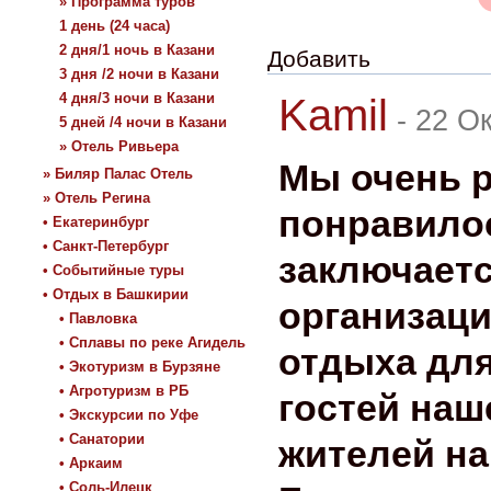
» Программа туров
1 день (24 часа)
2 дня/1 ночь в Казани
Добавить
3 дня /2 ночи в Казани
4 дня/3 ночи в Казани
Kamil
-
22 Ок
5 дней /4 ночи в Казани
» Отель Ривьера
Мы очень р
» Биляр Палас Отель
» Отель Регина
понравилос
• Екатеринбург
• Санкт-Петербург
заключаетс
• Событийные туры
• Отдых в Башкирии
организаци
• Павловка
• Сплавы по реке Агидель
отдыха для
• Экотуризм в Бурзяне
• Агротуризм в РБ
гостей наш
• Экскурсии по Уфе
• Санатории
жителей н
• Аркаим
• Соль-Илецк