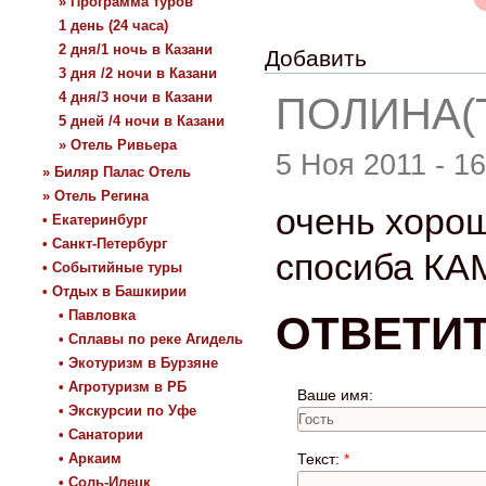
» Программа туров
1 день (24 часа)
2 дня/1 ночь в Казани
Добавить
3 дня /2 ночи в Казани
4 дня/3 ночи в Казани
ПОЛИНА(Т
5 дней /4 ночи в Казани
» Отель Ривьера
5 Ноя 2011 - 16
» Биляр Палас Отель
» Отель Регина
очень хоро
• Екатеринбург
• Санкт-Петербург
спосиба КАМИ
• Событийные туры
• Отдых в Башкирии
• Павловка
ОТВЕТИ
• Сплавы по реке Агидель
• Экотуризм в Бурзяне
• Агротуризм в РБ
Ваше имя:
• Экскурсии по Уфе
• Санатории
• Аркаим
Текст:
*
• Соль-Илецк