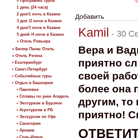
» Программа туров
1 день (24 часа)
2 дня/1 ночь в Казани
Добавить
3 дня /2 ночи в Казани
4 дня/3 ночи в Казани
Kamil
-
30 Се
5 дней /4 ночи в Казани
» Отель Ривьера
Вера и Вад
» Биляр Палас Отель
» Отель Регина
приятно с
• Екатеринбург
• Санкт-Петербург
своей рабо
• Событийные туры
• Отдых в Башкирии
более она 
• Павловка
• Сплавы по реке Агидель
другим, то
• Экотуризм в Бурзяне
• Агротуризм в РБ
приятно! С
• Экскурсии по Уфе
• Санатории
ОТВЕТИ
• Аркаим
• Соль-Илецк