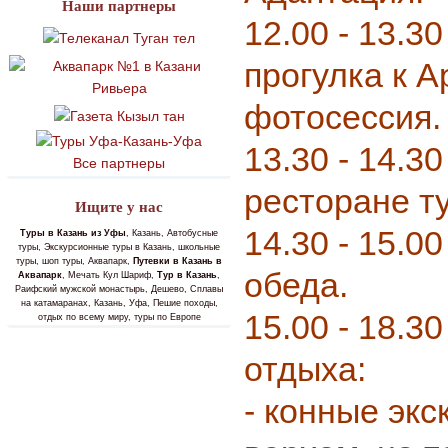
Наши партнеры
12.00 - 13.3
прогулка к 
фотосессия.
13.30 - 14.30
Все партнеры
ресторане т
Ищите у нас
14.30 - 15.0
Туры в Казань из Уфы
, Казань, Автобусные
туры, Экскурсионные туры в Казань, школьные
туры, шоп туры, Аквапарк,
Путевки в Казань в
обеда.
Аквапарк
, Мечать Кул Шариф,
Тур в Казань
,
Раифский мужской монастырь, Дешево, Сплавы
на катамаранах, Казань, Уфа, Пешие походы,
15.00 - 18.3
отдых по всему миру, туры по Европе
отдыха:
- конные экс