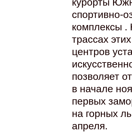
курорты Южн
спортивно-о
комплексы .
трассах эти
центров уст
искусственн
позволяет о
в начале но
первых замор
на горных л
апреля.