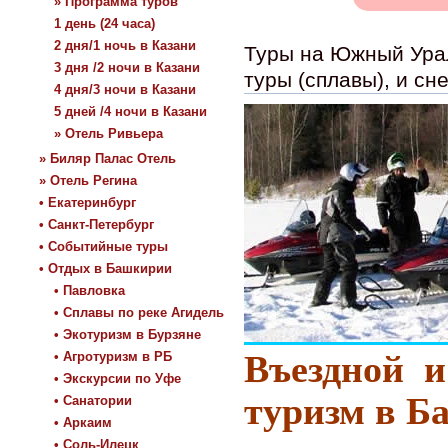
» Программа туров
1 день (24 часа)
2 дня/1 ночь в Казани
Туры на Южный Урал
3 дня /2 ночи в Казани
туры (сплавы), и сн
4 дня/3 ночи в Казани
5 дней /4 ночи в Казани
» Отель Ривьера
» Биляр Палас Отель
» Отель Регина
• Екатеринбург
• Санкт-Петербург
• Событийные туры
• Отдых в Башкирии
• Павловка
• Сплавы по реке Агидель
• Экотуризм в Бурзяне
Въездной и
• Агротуризм в РБ
• Экскурсии по Уфе
туризм в Б
• Санатории
• Аркаим
• Соль-Илецк