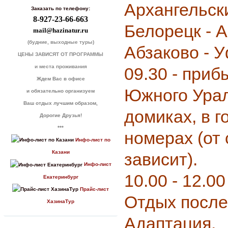
Архангельск
Заказать по телефону:
8-927-23-66-663
Белорецк - А
mail@hazinatur.ru
(будние, выходные туры)
Абзаково - 
ЦЕНЫ ЗАВИСЯТ ОТ ПРОГРАММЫ
и места проживания
09.30 - приб
Ждем Вас в офисе
Южного Урал
и обязательно организуем
Ваш отдых лучшим образом,
домиках, в 
Дорогие Друзья!
***
номерах (от
Инфо-лист по
Казани
зависит).
Инфо-лист
10.00 - 12.00
Екатеринбург
Прайс-лист
Отдых после
ХазинаТур
Адаптация.