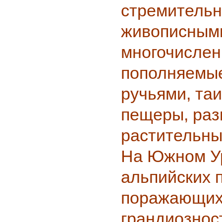
стремительн
живописным
многочислен
пополняемы
ручьями, та
пещеры, ра
растительны
На Южном Ур
альпийских п
поражающих
грандиозност