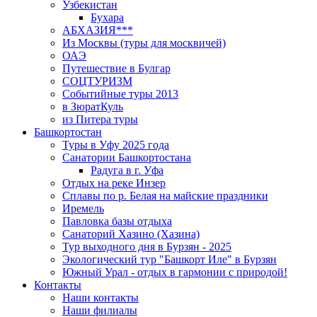
Узбекистан
Бухара
АБХАЗИЯ***
Из Москвы (туры для москвичей)
ОАЭ
Путешествие в Булгар
СОЦТУРИЗМ
Событийные туры 2013
в ЗюратКуль
из Питера туры
Башкортостан
Туры в Уфу 2025 года
Санатории Башкортостана
Радуга в г. Уфа
Отдых на реке Инзер
Cплавы по р. Белая на майские праздники
Иремель
Павловка базы отдыха
Санаторий Хазино (Хазина)
Тур выходного дня в Бурзян - 2025
Экологический тур "Башкорт Иле" в Бурзян
Южный Урал - отдых в гармонии с природой!
Контакты
Наши контакты
Наши филиалы