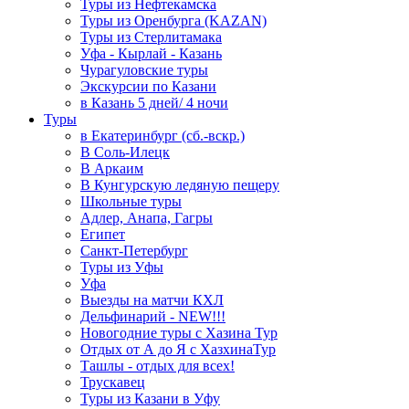
Туры из Нефтекамска
Туры из Оренбурга (KAZAN)
Туры из Стерлитамака
Уфа - Кырлай - Казань
Чурагуловские туры
Экскурсии по Казани
в Казань 5 дней/ 4 ночи
Туры
в Екатеринбург (сб.-вскр.)
В Соль-Илецк
В Аркаим
В Кунгурскую ледяную пещеру
Школьные туры
Адлер, Анапа, Гагры
Египет
Санкт-Петербург
Туры из Уфы
Уфа
Выезды на матчи КХЛ
Дельфинарий - NEW!!!
Новогодние туры с Хазина Тур
Отдых от А до Я с ХазхинаТур
Ташлы - отдых для всех!
Трускавец
Туры из Казани в Уфу