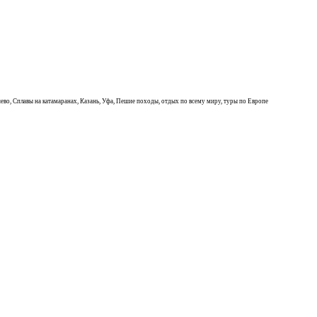
ево, Сплавы на катамаранах, Казань, Уфа, Пешие походы, отдых по всему миру, туры по Европе