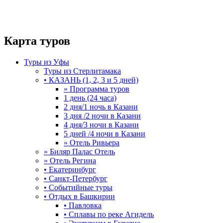
Карта туров
Туры из Уфы
Туры из Стерлитамака
• КАЗАНЬ (1, 2, 3 и 5 дней)
» Программа туров
1 день (24 часа)
2 дня/1 ночь в Казани
3 дня /2 ночи в Казани
4 дня/3 ночи в Казани
5 дней /4 ночи в Казани
» Отель Ривьера
» Биляр Палас Отель
» Отель Регина
• Екатеринбург
• Санкт-Петербург
• Событийные туры
• Отдых в Башкирии
• Павловка
• Сплавы по реке Агидель