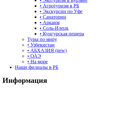
• Экотуризм в Бурзяне
• Агротуризм в РБ
• Экскурсии по Уфе
• Санатории
• Аркаим
• Соль-Илецк
• Кунгурская пещера
Туры по миру
• Узбекистан
• АБХАЗИЯ (new)
• ОАЭ
• На море
Наши филиалы в РБ
Информация