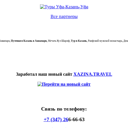
Все партнеры
Аквапарк,
Путевки в Казань в Аквапарк
, Мечать Кул Шариф,
Тур в Казань
, Раифский мужской монастырь, Деш
Заработал наш новый сайт
XAZINA.TRAVEL
Связь по телефону:
+7 (347) 26
6-66-63