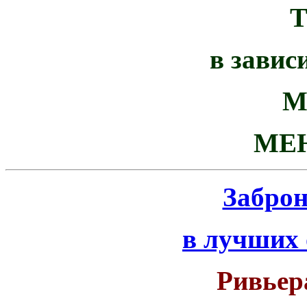
в завис
М
МЕ
Забро
в лучших
Ривьер