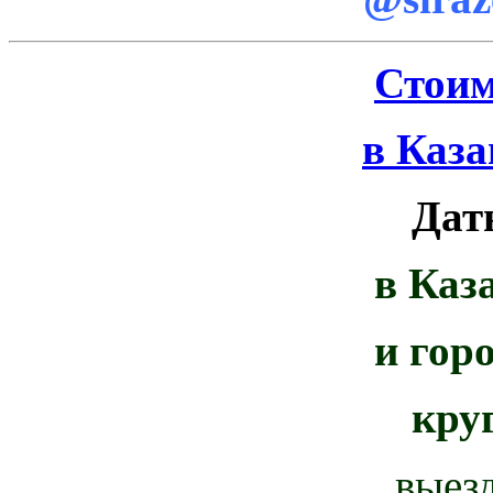
Стоим
в Каза
Дат
в Каз
и гор
кру
выез