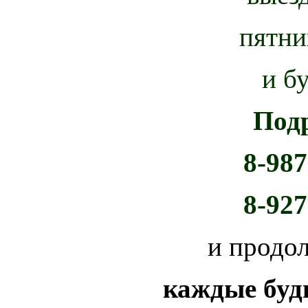
пятни
и б
Под
8-987
8-927
и продо
каждые буд