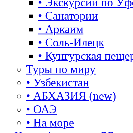
• Экскурсии по Уф
• Санатории
• Аркаим
• Соль-Илецк
• Кунгурская пеще
Туры по миру
• Узбекистан
• АБХАЗИЯ (new)
• ОАЭ
• На море