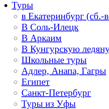
Туры
в Екатеринбург (сб.-в
В Соль-Илецк
В Аркаим
В Кунгурскую ледян
Школьные туры
Адлер, Анапа, Гагры
Египет
Санкт-Петербург
Туры из Уфы