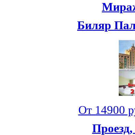
Мираж
Биляр Пала
От 14900 ру
Проезд,