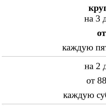
кру
на 3 
от
каждую пя
на 2 
от 8
каждую су