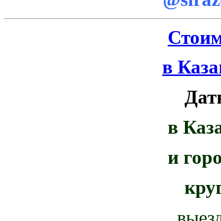
Стоим
в Каза
Дат
в Каз
и гор
кру
выез