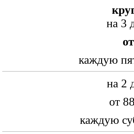
кру
на 3 
от
каждую пя
на 2 
от 8
каждую су