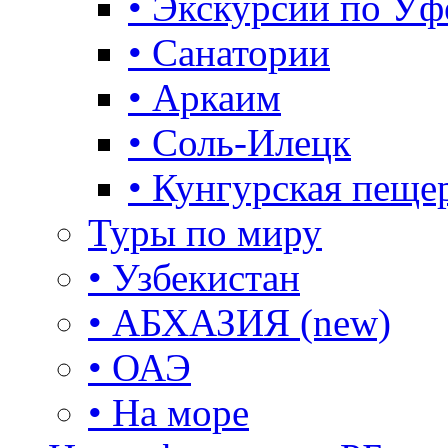
• Экскурсии по Уф
• Санатории
• Аркаим
• Соль-Илецк
• Кунгурская пеще
Туры по миру
• Узбекистан
• АБХАЗИЯ (new)
• ОАЭ
• На море