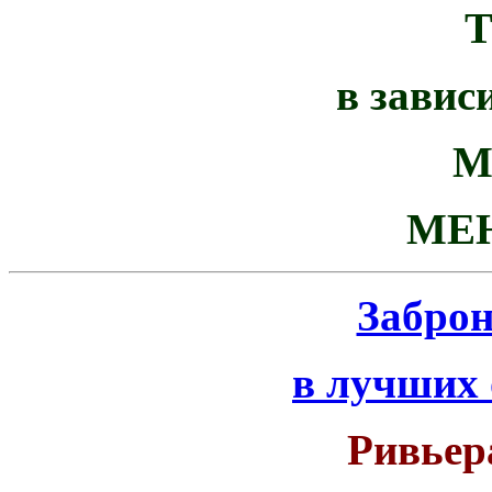
в завис
М
МЕ
Забро
в лучших
Ривьер