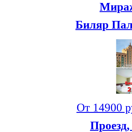
Мираж
Биляр Пала
От 14900 ру
Проезд,