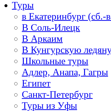
Туры
в Екатеринбург (сб.-в
В Соль-Илецк
В Аркаим
В Кунгурскую ледян
Школьные туры
Адлер, Анапа, Гагры
Египет
Санкт-Петербург
Туры из Уфы