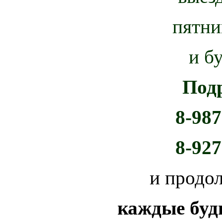
пятни
и б
Под
8-987
8-927
и продо
каждые буд