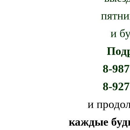
пятни
и б
Под
8-987
8-927
и продо
каждые буд