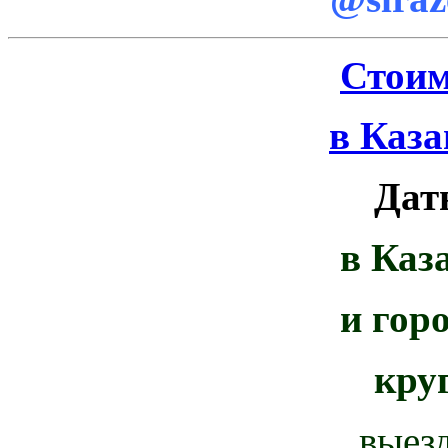
Стоим
в Каза
Дат
в Каз
и гор
кру
выез