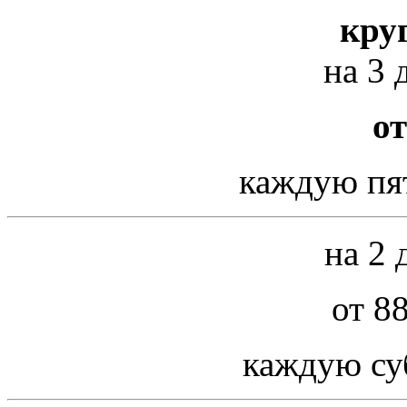
кру
на 3 
от
каждую пя
на 2 
от 8
каждую су