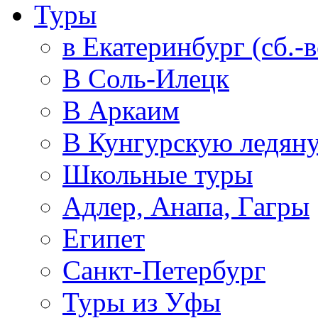
Туры
в Екатеринбург (сб.-в
В Соль-Илецк
В Аркаим
В Кунгурскую ледян
Школьные туры
Адлер, Анапа, Гагры
Египет
Санкт-Петербург
Туры из Уфы