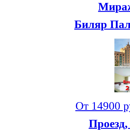
Мираж
Биляр Пала
От 14900 ру
Проезд,