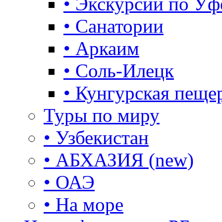
• Экскурсии по Уф
• Санатории
• Аркаим
• Соль-Илецк
• Кунгурская пеще
Туры по миру
• Узбекистан
• АБХАЗИЯ (new)
• ОАЭ
• На море