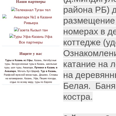
Наши партнеры
района РБ) д
размещение 
номерах в д
коттедже (уд
Все партнеры
Ознакомлени
Ищите у нас
катание на 
Туры в Казань из Уфы
, Казань, Автобусные
туры, Экскурсионные туры в Казань, школьные
туры, шоп туры, Аквапарк,
Путевки в Казань в
на деревянны
Аквапарк
, Мечать Кул Шариф,
Тур в Казань
,
Раифский мужской монастырь, Дешево, Сплавы
на катамаранах, Казань, Уфа, Пешие походы,
Белая. Баня
отдых по всему миру, туры по Европе
костра.