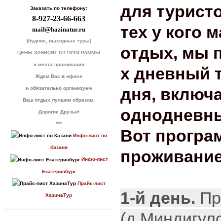
для туристо
Заказать по телефону:
8-927-23-66-663
тех у кого 
mail@hazinatur.ru
(будние, выходные туры)
отдых, мы 
ЦЕНЫ ЗАВИСЯТ ОТ ПРОГРАММЫ
и места проживания
х дневный 
Ждем Вас в офисе
дня, включ
и обязательно организуем
Ваш отдых лучшим образом,
однодневны
Дорогие Друзья!
***
Вот програм
Инфо-лист по
Казани
проживание
Инфо-лист
Екатеринбург
Прайс-лист
1-й день.
Пр
ХазинаТур
(д.Миндигул