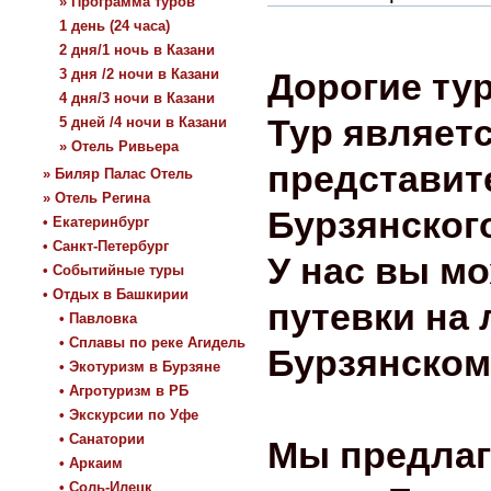
» Программа туров
1 день (24 часа)
2 дня/1 ночь в Казани
3 дня /2 ночи в Казани
Дорогие ту
4 дня/3 ночи в Казани
Тур являет
5 дней /4 ночи в Казани
» Отель Ривьера
представит
» Биляр Палас Отель
» Отель Регина
Бурзянского
• Екатеринбург
• Санкт-Петербург
У нас вы м
• Событийные туры
• Отдых в Башкирии
путевки на 
• Павловка
• Сплавы по реке Агидель
Бурзянском
• Экотуризм в Бурзяне
• Агротуризм в РБ
• Экскурсии по Уфе
• Санатории
Мы предлаг
• Аркаим
• Соль-Илецк