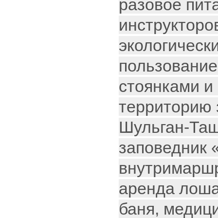
разовое пит
инструкторов
экологически
пользовани
стоянками и 
территорию 
Шульган-Таш
заповедник 
внутримарш
аренда лоша
баня, медиц