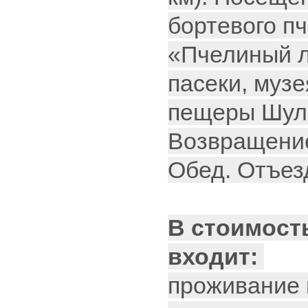
бортевого п
«Пчелиный л
пасеки, музе
пещеры Шуль
Возвращение
Обед. Отъез
В стоимост
входит:
проживание в