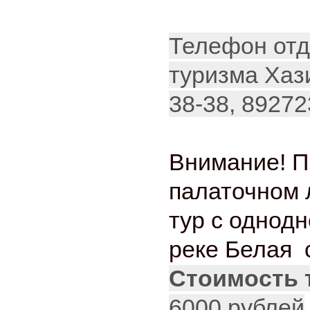
Телефон отд
туризма Хази
38-38, 8927
Внимание! П
палаточном 
тур с однод
реке Белая 
Стоимость т
6000 рублей