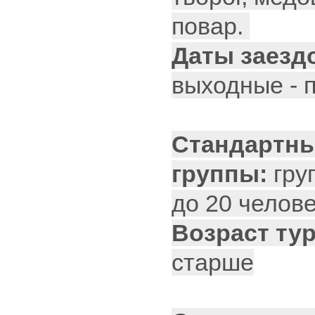
повар.
Даты заезд
выходные - пт.
Стандартны
группы:
гру
до 20 челове
Возраст ту
старше