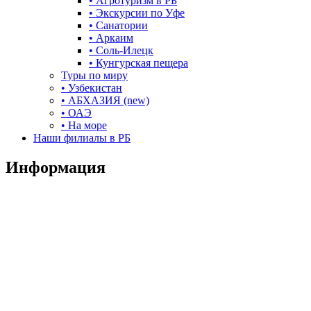
• Агротуризм в РБ
• Экскурсии по Уфе
• Санатории
• Аркаим
• Соль-Илецк
• Кунгурская пещера
Туры по миру
• Узбекистан
• АБХАЗИЯ (new)
• ОАЭ
• На море
Наши филиалы в РБ
Информация