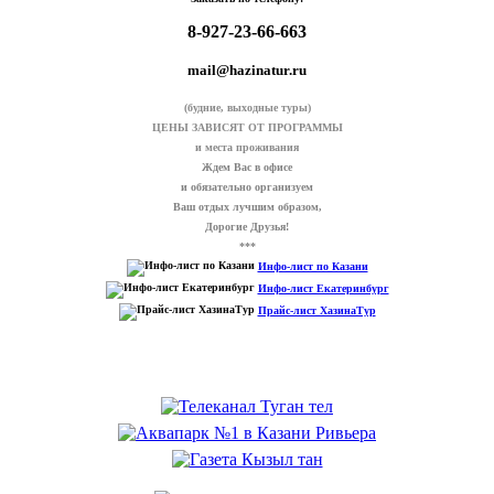
8-927-23-66-663
mail@hazinatur.ru
(будние, выходные туры)
ЦЕНЫ ЗАВИСЯТ ОТ ПРОГРАММЫ
и места проживания
Ждем Вас в офисе
и обязательно организуем
Ваш отдых лучшим образом,
Дорогие Друзья!
***
Инфо-лист по Казани
Инфо-лист Екатеринбург
Прайс-лист ХазинаТур