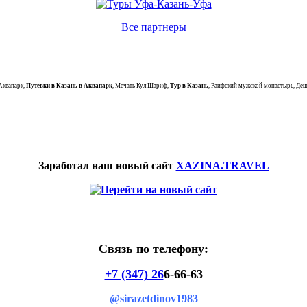
Все партнеры
Аквапарк,
Путевки в Казань в Аквапарк
, Мечать Кул Шариф,
Тур в Казань
, Раифский мужской монастырь, Деш
Заработал наш новый сайт
XAZINA.TRAVEL
Связь по телефону:
+7 (347) 26
6-66-63
@sirazetdinov1983