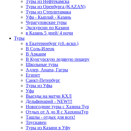
Туры из Нефтекамска
Туры из Оренбурга (KAZAN)
Туры из Стерлитамака
Уфа - Кырлай - Казань
Чурагуловские туры
Экскурсии по Казани
в Казань 5 дней/ 4 ночи
Туры
в Екатеринбург (сб.-вскр.)
В Соль-Илецк
В Аркаим
В Кунгурскую ледяную пещеру
Школьные туры
Адлер, Анапа, Гагры
Египет
Санкт-Петербург
Туры из Уфы
Уфа
Выезды на матчи КХЛ
Дельфинарий - NEW!!!
Новогодние туры с Хазина Тур
Отдых от А до Я с ХазхинаТур
Ташлы - отдых для всех!
Трускавец
Туры из Казани в Уфу