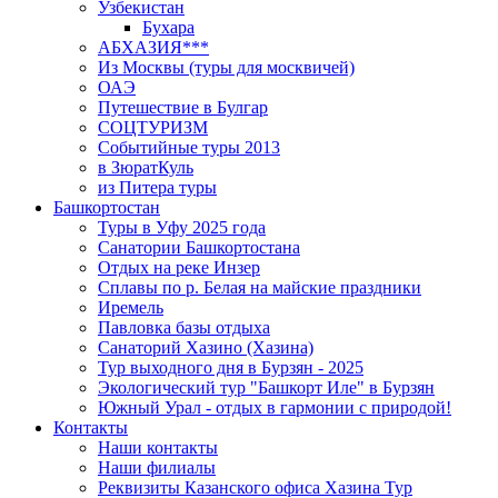
Узбекистан
Бухара
АБХАЗИЯ***
Из Москвы (туры для москвичей)
ОАЭ
Путешествие в Булгар
СОЦТУРИЗМ
Событийные туры 2013
в ЗюратКуль
из Питера туры
Башкортостан
Туры в Уфу 2025 года
Санатории Башкортостана
Отдых на реке Инзер
Cплавы по р. Белая на майские праздники
Иремель
Павловка базы отдыха
Санаторий Хазино (Хазина)
Тур выходного дня в Бурзян - 2025
Экологический тур "Башкорт Иле" в Бурзян
Южный Урал - отдых в гармонии с природой!
Контакты
Наши контакты
Наши филиалы
Реквизиты Казанского офиса Хазина Тур