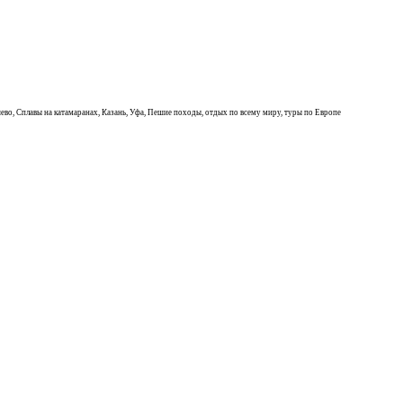
ево, Сплавы на катамаранах, Казань, Уфа, Пешие походы, отдых по всему миру, туры по Европе