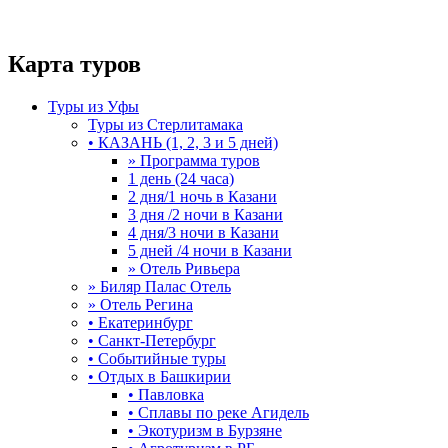
Карта туров
Туры из Уфы
Туры из Стерлитамака
• КАЗАНЬ (1, 2, 3 и 5 дней)
» Программа туров
1 день (24 часа)
2 дня/1 ночь в Казани
3 дня /2 ночи в Казани
4 дня/3 ночи в Казани
5 дней /4 ночи в Казани
» Отель Ривьера
» Биляр Палас Отель
» Отель Регина
• Екатеринбург
• Санкт-Петербург
• Событийные туры
• Отдых в Башкирии
• Павловка
• Сплавы по реке Агидель
• Экотуризм в Бурзяне