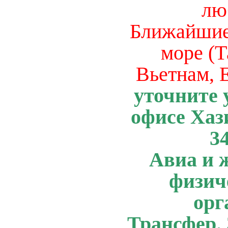
лю
Ближайшие
море (Т
Вьетнам, Е
уточните
офисе Хази
3
Авиа и 
физич
орг
Трансфер. 