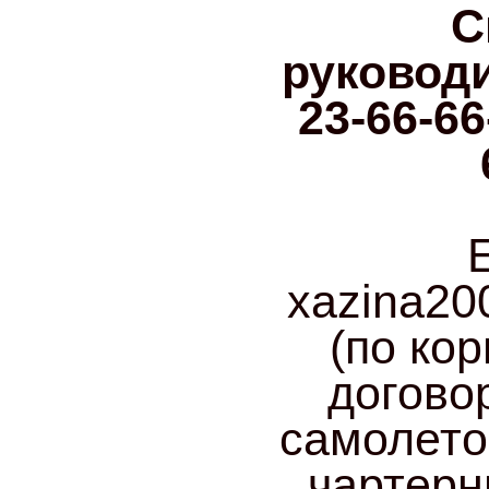
С
руководи
23-66-66
E
xazina2
(по ко
догово
самолето
чартерн