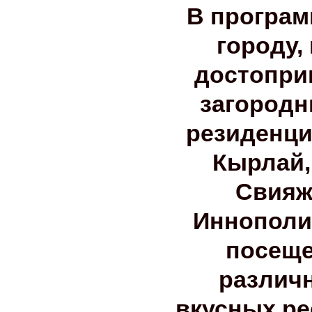
В программ
городу,
достопри
загородн
резиденци
Кырлай,
Свияж
Иннополис
посеще
различн
вкусных ре