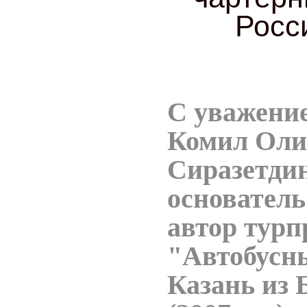
Росс
С уважени
Комил Оли
Сиразетдин
основатель
автор турп
"Автобусны
Казань из