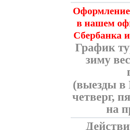
Оформление
в нашем оф
Сбербанка 
График ту
зиму ве
(выезды в 
четверг, п
на п
Действи