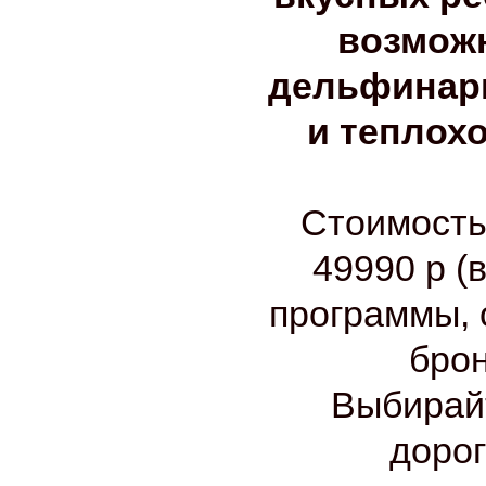
возмож
дельфинари
и теплох
Стоимость 
49990 р (
программы, 
бро
Выбирай
дорог