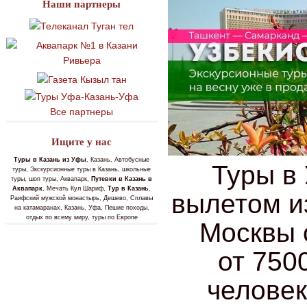
Наши партнеры
Все партнеры
Ищите у нас
Туры в Казань из Уфы
, Казань, Автобусные
Туры в 
туры, Экскурсионные туры в Казань, школьные
туры, шоп туры, Аквапарк,
Путевки в Казань в
Аквапарк
, Мечать Кул Шариф,
Тур в Казань
,
вылетом и
Раифский мужской монастырь, Дешево, Сплавы
на катамаранах, Казань, Уфа, Пешие походы,
отдых по всему миру, туры по Европе
Москвы 
от 750
человек