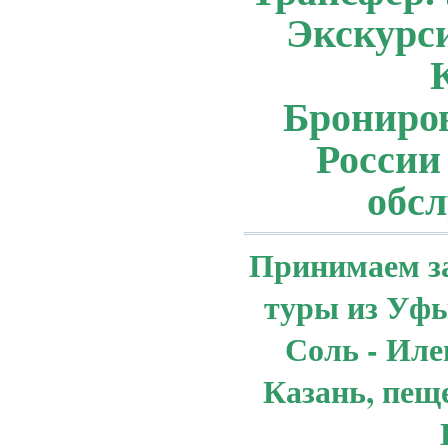
Экскурси
Брониров
России 
обс
Принимаем за
туры из Уфы
Соль - Иле
Казань, пещ