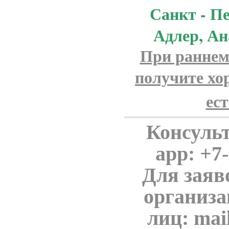
Санкт - П
Адлер, Ан
При раннем
получите хо
ес
Консульт
app: +7
Для заяв
организа
лиц: mai