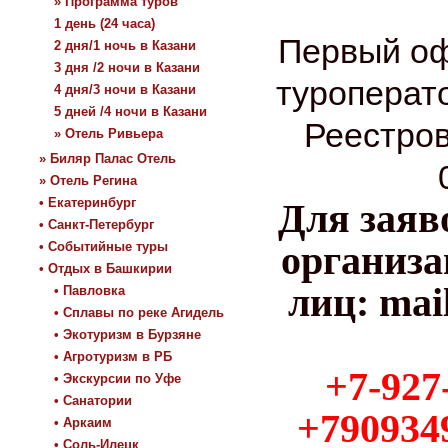
» Программа туров
1 день (24 часа)
Первый оф
2 дня/1 ночь в Казани
3 дня /2 ночи в Казани
туроперато
4 дня/3 ночи в Казани
5 дней /4 ночи в Казани
Реестро
» Отель Ривьера
» Биляр Палас Отель
» Отель Регина
• Екатеринбург
Для заяв
• Санкт-Петербург
организа
• Событийные туры
• Отдых в Башкирии
лиц: mai
• Павловка
• Сплавы по реке Агидель
• Экотуризм в Бурзяне
• Агротуризм в РБ
+7-927
• Экскурсии по Уфе
• Санатории
+7909349
• Аркаим
• Соль-Илецк