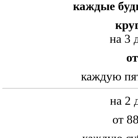
каждые буд
кру
на 3 
от
каждую пя
на 2 
от 8