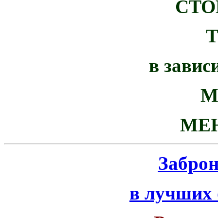
СТО
в завис
М
МЕ
Забро
в лучших