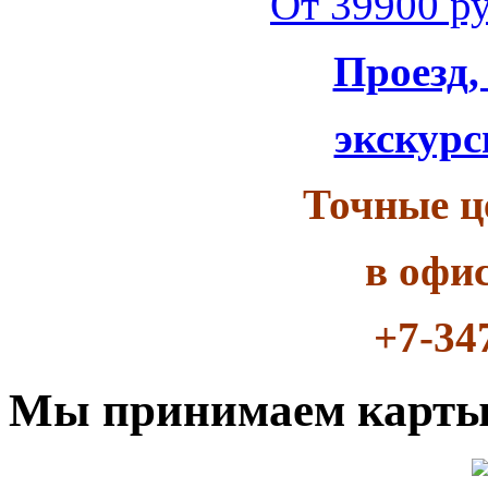
От 39900 ру
Проезд,
экскурс
Точные ц
в офи
+7-34
Мы принимаем карт