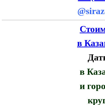
@siraz
Стоим
в Каза
Дат
в Каз
и гор
кру