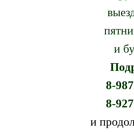
выез
пятни
и б
Под
8-987
8-927
и продо