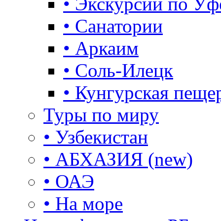
• Экскурсии по Уф
• Санатории
• Аркаим
• Соль-Илецк
• Кунгурская пеще
Туры по миру
• Узбекистан
• АБХАЗИЯ (new)
• ОАЭ
• На море