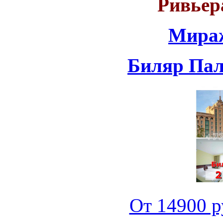
Ривьер
Мираж
Биляр Пала
От 14900 ру