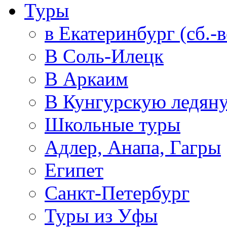
Туры
в Екатеринбург (сб.-в
В Соль-Илецк
В Аркаим
В Кунгурскую ледян
Школьные туры
Адлер, Анапа, Гагры
Египет
Санкт-Петербург
Туры из Уфы