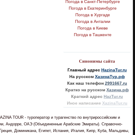
Погода в Санкт-Петербурге
Погода в Екатеринбурге
Погода в Хургаде
Погода в Анталии
Погода в Киеве
Погода в Ташкенте
Синонимы сайта
Главный адрес
HazinaTur.ru
На русском
ХазинаТур.рф
Как наш телефон
2991667.ru
Кратко на русском
Хазина.рф
Краткий адрес
HazTur.ru
Иное написание
XazinaTur.ru
AZINA TOUR - туроператор и турагенство по внутрироссийским и
рии, Андорре, ОАЭ (Объединенные Арабские Эмираты). Справочно-
реция, Доминикана, Египет, Испания, Италия, Кипр, Куба, Мальдивы,