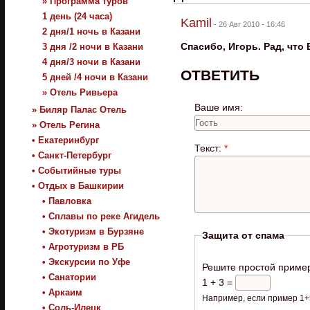
» Программа туров
1 день (24 часа)
Kamil
-
26 Авг 2010 - 16:46
2 дня/1 ночь в Казани
Спасибо, Игорь. Рад, что
3 дня /2 ночи в Казани
4 дня/3 ночи в Казани
ОТВЕТИТЬ
5 дней /4 ночи в Казани
» Отель Ривьера
Ваше имя:
» Биляр Палас Отель
» Отель Регина
• Екатеринбург
Текст:
*
• Санкт-Петербург
• Событийные туры
• Отдых в Башкирии
• Павловка
• Сплавы по реке Агидель
• Экотуризм в Бурзяне
Защита от спама
• Агротуризм в РБ
• Экскурсии по Уфе
Решите простой приме
• Санатории
1 + 3 =
• Аркаим
Например, если пример 1+5
• Соль-Илецк