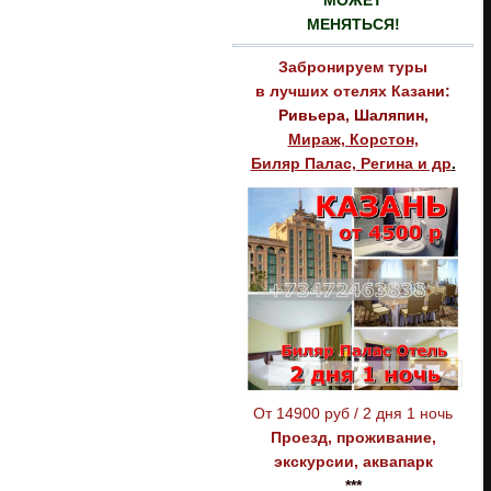
МОЖЕТ
МЕНЯТЬСЯ!
Забронируем туры
в лучших отелях
Казан
и:
Ривьера, Шаляпин,
Мираж, Корстон,
Биляр Палас, Регина и др
.
От 14900 руб / 2 дня 1 ночь
Проезд, проживание,
экскурсии, аквапарк
***